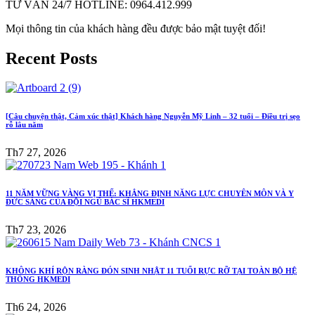
TƯ VẤN 24/7 HOTLINE: 0964.412.999
Mọi thông tin của khách hàng đều được bảo mật tuyệt đối!
Recent Posts
[Câu chuyện thật, Cảm xúc thật] Khách hàng Nguyễn Mỹ Linh – 32 tuổi – Điều trị sẹo
rỗ lâu năm
Th7 27, 2026
11 NĂM VỮNG VÀNG VỊ THẾ: KHẲNG ĐỊNH NĂNG LỰC CHUYÊN MÔN VÀ Y
ĐỨC SÁNG CỦA ĐỘI NGŨ BÁC SĨ HKMEDI
Th7 23, 2026
KHÔNG KHÍ RỘN RÀNG ĐÓN SINH NHẬT 11 TUỔI RỰC RỠ TẠI TOÀN BỘ HỆ
THỐNG HKMEDI
Th6 24, 2026