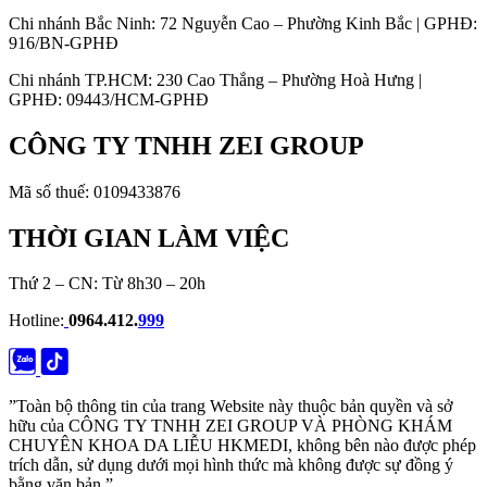
Chi nhánh Bắc Ninh: 72 Nguyễn Cao – Phường Kinh Bắc | GPHĐ:
916/BN-GPHĐ
Chi nhánh TP.HCM: 230 Cao Thắng – Phường Hoà Hưng |
GPHĐ: 09443/HCM-GPHĐ
CÔNG TY TNHH ZEI GROUP
Mã số thuế: 0109433876
THỜI GIAN LÀM VIỆC
Thứ 2 – CN: Từ 8h30 – 20h
Hotline:
0964.412.
999
”Toàn bộ thông tin của trang Website này thuộc bản quyền và sở
hữu của CÔNG TY TNHH ZEI GROUP VÀ PHÒNG KHÁM
CHUYÊN KHOA DA LIỄU HKMEDI, không bên nào được phép
trích dẫn, sử dụng dưới mọi hình thức mà không được sự đồng ý
bằng văn bản.”