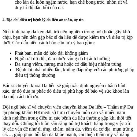
cho làn da luôn ngậm nước, hạn chế bong tróc, nhờn rít và
duy trì độ đàn hồi của da.
4. Địa chỉ điều trị bệnh lý da liễu an toàn, uy tín
Nếu tình trạng da kéo dài, trở nên nghiêm trọng hơn hoặc gây khó
chịu, bạn nên đến gặp bác sĩ da liễu để được kiểm tra và điều trị kịp
thời. Các dấu hiệu cảnh báo cần lưu ý bao gồm:
Phát ban, mẩn đỏ kéo dài không giảm
Ngứa rát dữ dội, đau nhức vùng da bị ảnh hưởng
Da sưng viêm, mưng mủ hoặc có dấu hiệu nhiễm trùng
Bệnh tái phát nhiều lần, không đáp ứng với các phương pháp
điều trị thông thường
Bác sĩ chuyên khoa Da liễu sẽ giúp xác định nguyên nhân chính
xác, từ đó đưa ra phác đồ điều trị phù hợp để bảo vệ sức khỏe làn
da một cách tối ưu.
Đội ngũ bác sĩ và chuyên viên chuyên khoa Da liễu – Thẩm mỹ Da
tại phòng khám HKmedi sở hữu chuyên môn cao và nhiều năm
kinh nghiệm trong điều trị các bệnh da liễu thường gặp khi thời tiết
thay đổi. Chúng tôi luôn sẵn sàng hỗ trợ khách hàng trong việc xử
lý các vấn đề như dị ứng, chàm, nấm da, viêm da cơ địa, mụn trứng
cá…, giúp phục hồi làn da khỏe mạnh, cải thiện thẩm mỹ và nâng