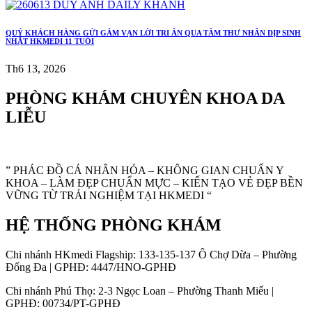
QUÝ KHÁCH HÀNG GỬI GẮM VẠN LỜI TRI ÂN QUA TÂM THƯ NHÂN DỊP SINH
NHẬT HKMEDI 11 TUỔI
Th6 13, 2026
PHÒNG KHÁM CHUYÊN KHOA DA
LIỄU
” PHÁC ĐỒ CÁ NHÂN HÓA – KHÔNG GIAN CHUẨN Y
KHOA – LÀM ĐẸP CHUẨN MỰC – KIẾN TẠO VẺ ĐẸP BỀN
VỮNG TỪ TRẢI NGHIỆM TẠI HKMEDI “
HỆ THỐNG PHÒNG KHÁM
Chi nhánh HKmedi Flagship: 133-135-137 Ô Chợ Dừa – Phường
Đống Đa | GPHĐ: 4447/HNO-GPHĐ
Chi nhánh Phú Thọ: 2-3 Ngọc Loan – Phường Thanh Miếu |
GPHĐ: 00734/PT-GPHĐ