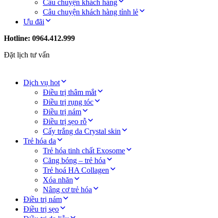
Câu chuyện khách hàng
Câu chuyện khách hàng tỉnh lẻ
Ưu đãi
Hotline: 0964.412.999
Đặt lịch tư vấn
Dịch vụ hot
Điều trị thâm mắt
Điều trị rụng tóc
Điều trị nám
Điều trị sẹo rỗ
Cấy trắng da Crystal skin
Trẻ hóa da
Trẻ hóa tinh chất Exosome
Căng bóng – trẻ hóa
Trẻ hoá HA Collagen
Xóa nhăn
Nâng cơ trẻ hóa
Điều trị nám
Điều trị sẹo