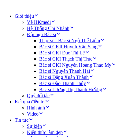
Giới thiệu
Về HKmedi
Hệ Thống Chi Nhánh
Đội ngũ Bác sĩ
Thạc sĩ – Bác sĩ Ngô Thế Liêm
Bác sĩ CKII Huỳnh Văn Sang
Bác sĩ CKI Đào Thị Lệ
Bác sĩ CKI Thạch Thị Trúc
Bác sĩ CKI Nguyễn Hoàng Thảo My
Bác sĩ Nguyễn Thanh Hải
Bác sĩ Đặng Xuân Thành
Bác sĩ Đào Thanh Thủy
Bác sĩ Lương Thị Thanh Hường
Quý đối tác
Kết quả điều trị
Hình ảnh
Video
Tin tức
Sự kiện
Kiến thức làm đẹp