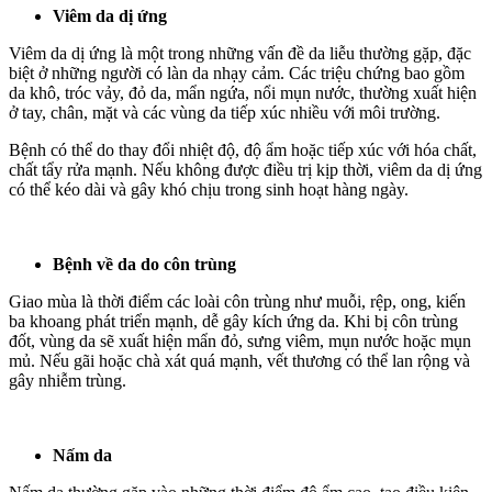
Viêm da dị ứng
Viêm da dị ứng là một trong những vấn đề da liễu thường gặp, đặc
biệt ở những người có làn da nhạy cảm. Các triệu chứng bao gồm
da khô, tróc vảy, đỏ da, mẩn ngứa, nổi mụn nước, thường xuất hiện
ở tay, chân, mặt và các vùng da tiếp xúc nhiều với môi trường.
Bệnh có thể do thay đổi nhiệt độ, độ ẩm hoặc tiếp xúc với hóa chất,
chất tẩy rửa mạnh. Nếu không được điều trị kịp thời, viêm da dị ứng
có thể kéo dài và gây khó chịu trong sinh hoạt hàng ngày.
Bệnh về da do côn trùng
Giao mùa là thời điểm các loài côn trùng như muỗi, rệp, ong, kiến
ba khoang phát triển mạnh, dễ gây kích ứng da. Khi bị côn trùng
đốt, vùng da sẽ xuất hiện mẩn đỏ, sưng viêm, mụn nước hoặc mụn
mủ. Nếu gãi hoặc chà xát quá mạnh, vết thương có thể lan rộng và
gây nhiễm trùng.
Nấm da