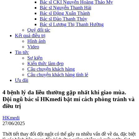
Bác sĩ CKI Nguyễn Hoàng Thảo My
Bác sĩ Nguyễn Thanh Hải
Bác sĩ Đặng Xuân Thành
Bác sĩ Đào Thanh Thủy
Bác sĩ Lương Thị Thanh Hường
Quý đối tác
Kết quả điều trị
Hình ảnh
Video
Tin tức
Sự kiện
Kiến thức làm đẹp
Câu chuyện khách hàng
Câu chuyện khách hàng tỉnh lẻ
Ưu đãi
4 bệnh lý da liễu thường gặp nhất khi giao mùa.
Đội ngũ bác sĩ HKmedi bật mí cách phòng tránh và
điều trị
HKmedi
27/06/2025
Thời tiết thay đổi đột ngột có thể gây ra nhiều vấn đề về da, đặc biệt