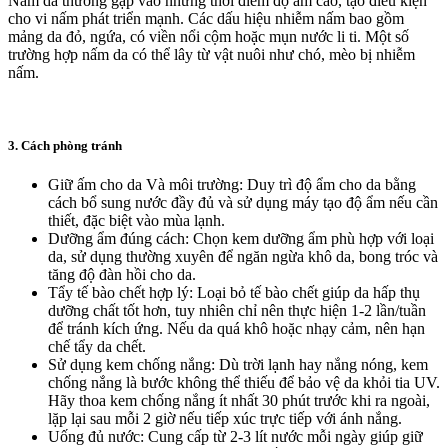
Nấm da thường gặp vào những thời điểm độ ẩm cao, tạo điều kiện
cho vi nấm phát triển mạnh. Các dấu hiệu nhiễm nấm bao gồm
mảng da đỏ, ngứa, có viền nổi cộm hoặc mụn nước li ti. Một số
trường hợp nấm da có thể lây từ vật nuôi như chó, mèo bị nhiễm
nấm.
3. Cách phòng tránh
Giữ ấm cho da Và môi trường:
Duy trì độ ẩm cho da bằng
cách bổ sung nước đầy đủ và sử dụng máy tạo độ ẩm nếu cần
thiết, đặc biệt vào mùa lạnh.
Dưỡng ẩm đúng cách:
Chọn kem dưỡng ẩm phù hợp với loại
da, sử dụng thường xuyên để ngăn ngừa khô da, bong tróc và
tăng độ đàn hồi cho da.
Tẩy tế bào chết hợp lý:
Loại bỏ tế bào chết giúp da hấp thụ
dưỡng chất tốt hơn, tuy nhiên chỉ nên thực hiện 1-2 lần/tuần
để tránh kích ứng. Nếu da quá khô hoặc nhạy cảm, nên hạn
chế tẩy da chết.
Sử dụng kem chống nắng:
Dù trời lạnh hay nắng nóng, kem
chống nắng là bước không thể thiếu để bảo vệ da khỏi tia UV.
Hãy thoa kem chống nắng ít nhất 30 phút trước khi ra ngoài,
lặp lại sau mỗi 2 giờ nếu tiếp xúc trực tiếp với ánh nắng.
Uống đủ nước:
Cung cấp từ 2-3 lít nước mỗi ngày giúp giữ