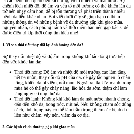
là các bệnh liên quan đến kích ứng, viêm nhiễm và mất nước. Sự
chênh lệch nhiệt độ, độ ẩm và yếu tố môi trường có thể khiến làn da
trở nên nhạy cảm hơn, dễ bị tổn thương và phát triển thành nhiều
bệnh da liễu khác nhau. Bài viết dưới đây sẽ giúp bạn có thêm
những thông tin về những bệnh về da thường gặp khi giao mùa,
nguyên nhân, cách phòng tránh và thời điểm bạn nên gặp bác sĩ để
được điều trị kịp thời cùng tìm hiểu nhé!
1. Vì sao thời tiết thay đổi lại ảnh hưởng đến da?
Sự thay đổi nhiệt độ và độ ẩm trong không khí tác động trực tiếp
đến sức khỏe làn da:
Thời tiết nóng: Độ ẩm và nhiệt độ môi trường cao làm tăng
tiết bã nhờn, thay đổi độ pH của da, dễ gây tắc nghẽn lỗ chân
lông, khiến da bị viêm, nổi mụn. Ngoài ra, tia UV mạnh trong
mùa hè có thể gây cháy nắng, lão hóa da sớm, thậm chí làm
tăng nguy cơ ung thư da.
Thời tiết lạnh: Không khí khô làm da mất nước nhanh chóng,
dẫn đến khô da, bong tróc, nứt nẻ. Nếu không chăm sóc đúng
cách, tình trạng này có thể làm trầm trọng thêm các bệnh da
liễu như chàm, vảy nến, viêm da cơ địa.
2. Các bệnh về da thường gặp khi giao mùa