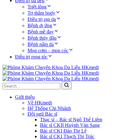
Điều trị da liễu
Triệt lông
Trị thâm body
Điều trị rạn da
Bệnh dị ứng
Bệnh mề đay
Bệnh thủy đậu
Bệnh nấm da
Mụn cơm – mụn cóc
Điều trị rụng tóc
Giới thiệu
Về HKmedi
Hệ Thống Chi Nhánh
Đội ngũ Bác sĩ
Thạc sĩ – Bác sĩ Ngô Thế Liêm
Bác sĩ CKII Huỳnh Văn Sang
Bác sĩ CKI Đào Thị Lệ
Bác sĩ CKI Thạch Thị Trúc