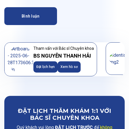
Bình luận
Tham vấn với Bác sĩ Chuyên khoa
BS NGUYỄN THANH HẢI
Đặt lịch hẹn
Xem hồ sơ
ĐẶT LỊCH THĂM KHÁM 1:1 VỚI
BÁC SĨ CHUYÊN KHOA
Quý khách vui lòng
ĐẶT LỊCH TRƯỚC
để
không