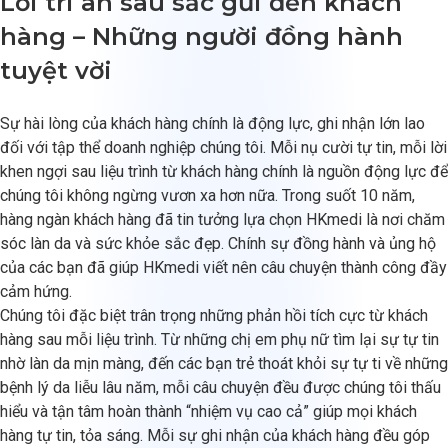
Lời tri ân sâu sắc gửi đến khách
hàng – Những người đồng hành
tuyệt vời
Sự hài lòng của khách hàng chính là động lực, ghi nhận lớn lao
đối với tập thể doanh nghiệp chúng tôi. Mỗi nụ cười tự tin, mỗi lời
khen ngợi sau liệu trình từ khách hàng chính là nguồn động lực để
chúng tôi không ngừng vươn xa hơn nữa. Trong suốt 10 năm,
hàng ngàn khách hàng đã tin tưởng lựa chọn HKmedi là nơi chăm
sóc làn da và sức khỏe sắc đẹp. Chính sự đồng hành và ủng hộ
của các bạn đã giúp HKmedi viết nên câu chuyện thành công đầy
cảm hứng.
Chúng tôi đặc biệt trân trọng những phản hồi tích cực từ khách
hàng sau mỗi liệu trình. Từ những chị em phụ nữ tìm lại sự tự tin
nhờ làn da mịn màng, đến các bạn trẻ thoát khỏi sự tự ti về những
bệnh lý da liễu lâu năm, mỗi câu chuyện đều được chúng tôi thấu
hiểu và tận tâm hoàn thành “nhiệm vụ cao cả” giúp mọi khách
hàng tự tin, tỏa sáng. Mỗi sự ghi nhận của khách hàng đều góp