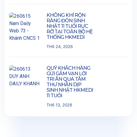
KHÔNG KHÍ RỘN
RÀNG ĐÓN SINH
NHẬT 11 TUỔI RỰC
RỠ TẠI TOÀN BỘ HỆ
THỐNG HKMEDI
TH6 24, 2026
QUÝ KHÁCH HÀNG
GỬI GẮM VẠN LỜI
TRI ÂN QUA TÂM
THƯ NHÂN DỊP
SINH NHẬT HKMEDI
11 TUỔI
TH6 13, 2026