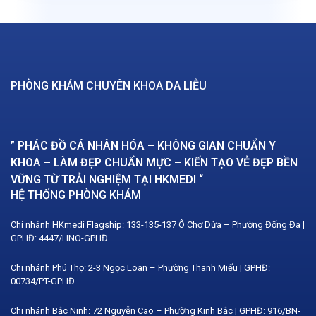
PHÒNG KHÁM CHUYÊN KHOA DA LIỄU
” PHÁC ĐỒ CÁ NHÂN HÓA – KHÔNG GIAN CHUẨN Y
KHOA – LÀM ĐẸP CHUẨN MỰC – KIẾN TẠO VẺ ĐẸP BỀN
VỮNG TỪ TRẢI NGHIỆM TẠI HKMEDI “
HỆ THỐNG PHÒNG KHÁM
Chi nhánh HKmedi Flagship: 133-135-137 Ô Chợ Dừa – Phường Đống Đa |
GPHĐ: 4447/HNO-GPHĐ
Chi nhánh Phú Thọ: 2-3 Ngọc Loan – Phường Thanh Miếu | GPHĐ:
00734/PT-GPHĐ
Chi nhánh Bắc Ninh: 72 Nguyễn Cao – Phường Kinh Bắc | GPHĐ: 916/BN-