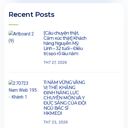
Recent Posts
[Câu chuyện thật,
Cảm xúc thật] Khách
hàng Nguyễn Mỹ
Linh – 32 tuổi – Điều
trị sẹo rỗ lâu năm
TH7 27, 2026
11 NĂM VỮNG VÀNG
VỊ THẾ: KHẲNG
ĐỊNH NĂNG LỰC
CHUYÊN MÔN VÀ Y
ĐỨC SÁNG CỦA ĐỘI
NGŨ BÁC SĨ
HKMEDI
TH7 23, 2026