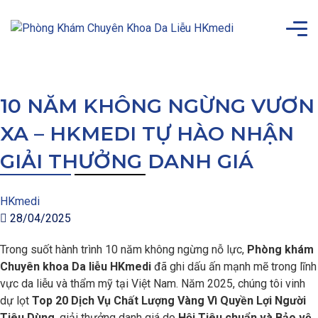
10 NĂM KHÔNG NGỪNG VƯƠN
XA – HKMEDI TỰ HÀO NHẬN
GIẢI THƯỞNG DANH GIÁ
HKmedi
28/04/2025
Trong suốt hành trình 10 năm không ngừng nỗ lực,
Phòng khám
Chuyên khoa Da liễu HKmedi
đã ghi dấu ấn mạnh mẽ trong lĩnh
vực da liễu và thẩm mỹ tại Việt Nam. Năm 2025, chúng tôi vinh
dự lọt
Top 20 Dịch Vụ Chất Lượng Vàng Vì Quyền Lợi Người
Tiêu Dùng
, giải thưởng danh giá do
Hội Tiêu chuẩn và Bảo vệ