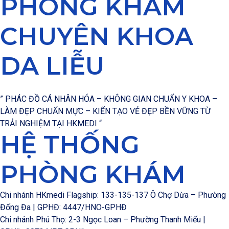
PHÒNG KHÁM
CHUYÊN KHOA
DA LIỄU
” PHÁC ĐỒ CÁ NHÂN HÓA – KHÔNG GIAN CHUẨN Y KHOA –
LÀM ĐẸP CHUẨN MỰC – KIẾN TẠO VẺ ĐẸP BỀN VỮNG TỪ
TRẢI NGHIỆM TẠI HKMEDI “
HỆ THỐNG
PHÒNG KHÁM
Chi nhánh HKmedi Flagship: 133-135-137 Ô Chợ Dừa – Phường
Đống Đa | GPHĐ: 4447/HNO-GPHĐ
Chi nhánh Phú Thọ: 2-3 Ngọc Loan – Phường Thanh Miếu |