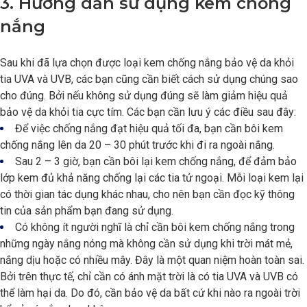
3. Hướng dẫn sử dụng kem chống
nắng
Sau khi đã lựa chọn được loại kem chống nắng bảo vệ da khỏi
tia UVA và UVB, các bạn cũng cần biết cách sử dụng chúng sao
cho đúng. Bởi nếu không sử dụng đúng sẽ làm giảm hiệu quả
bảo vệ da khỏi tia cực tím. Các bạn cần lưu ý các điều sau đây:
Để việc chống nắng đạt hiệu quả tối đa, bạn cần bôi kem
chống nắng lên da 20 – 30 phút trước khi đi ra ngoài nắng.
Sau 2 – 3 giờ, bạn cần bôi lại kem chống nắng, để đảm bảo
lớp kem đủ khả năng chống lại các tia tử ngoại. Mỗi loại kem lại
có thời gian tác dụng khác nhau, cho nên bạn cần đọc kỹ thông
tin của sản phẩm bạn đang sử dụng.
Có không ít người nghĩ là chỉ cần bôi kem chống nắng trong
những ngày nắng nóng mà không cần sử dụng khi trời mát mẻ,
nắng dịu hoặc có nhiều mây. Đây là một quan niệm hoàn toàn sai.
Bởi trên thực tế, chỉ cần có ánh mặt trời là có tia UVA và UVB có
thể làm hại da. Do đó, cần bảo vệ da bất cứ khi nào ra ngoài trời