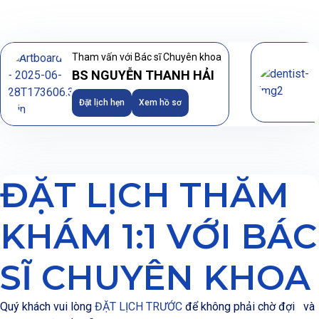
Tham vấn với Bác sĩ Chuyên khoa
BS NGUYỄN THANH HẢI
Đặt lịch hẹn
Xem hồ sơ
ĐẶT LỊCH THĂM
KHÁM 1:1 VỚI BÁC
SĨ CHUYÊN KHOA
Quý khách vui lòng
ĐẶT LỊCH TRƯỚC
để
không phải chờ đợi
và