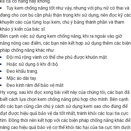
kể cả có nắng hay không.
Tuy kem chống nắng tốt như vậy, nhưng với phụ nữ có thai và
đang cho con bú cần phải thận trọng khi sử dụng, nên đọc kỹ các
khuyến cáo của từng loại kem, chú ý bảng thành phần và tham
khảo ý kiến của bác sĩ.
Bên cạnh việc sử dụng kem chống nắng, khi ra ngoài vào giờ
nắng nóng cao điểm, các bạn nên kết hợp sử dụng thêm các biện
pháp chống nắng khác như:
Đội mũ rộng vành có thể che phủ được khuôn mặt.
Hoặc sử dụng ô khi đi bộ.
Đeo khẩu trang.
Mặc áo dài tay.
Đeo kính râm để bảo vệ mắt
Hy vọng, sau khi đọc xong bài viết này của chúng tôi, các bạn đã
biết cách lựa chọn kem chống nắng phù hợp cho mình. Bên cạnh
đó các bạn cũng cần chú ý cách sử dụng kem sao cho đúng để
đạt được hiệu quả bảo vệ da tốt nhất, tránh khỏi các loại tia cực
tím. Đồng thời nên kết hợp với các biện pháp chống nắng khác để
nâng cao hiệu quả bảo vệ cơ thể khỏi tác hại của tia cực tím dưới