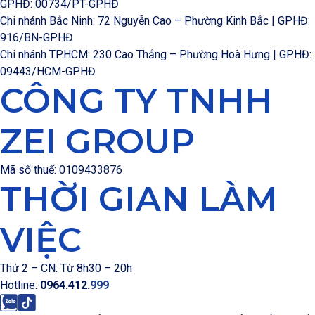
GPHĐ: 00734/PT-GPHĐ
Chi nhánh Bắc Ninh: 72 Nguyễn Cao – Phường Kinh Bắc | GPHĐ:
916/BN-GPHĐ
Chi nhánh TP.HCM: 230 Cao Thắng – Phường Hoà Hưng | GPHĐ:
09443/HCM-GPHĐ
CÔNG TY TNHH
ZEI GROUP
Mã số thuế: 0109433876
THỜI GIAN LÀM
VIỆC
Thứ 2 – CN: Từ 8h30 – 20h
Hotline:
0964.412.
999