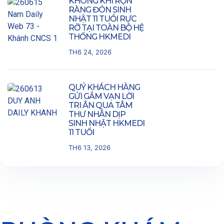
KHÔNG KHÍ RỘN
RÀNG ĐÓN SINH
NHẬT 11 TUỔI RỰC
RỠ TẠI TOÀN BỘ HỆ
THỐNG HKMEDI
TH6 24, 2026
QUÝ KHÁCH HÀNG
GỬI GẮM VẠN LỜI
TRI ÂN QUA TÂM
THƯ NHÂN DỊP
SINH NHẬT HKMEDI
11 TUỔI
TH6 13, 2026