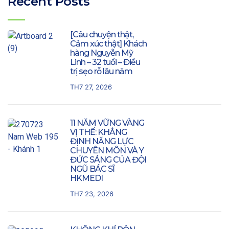
Recent Posts
[Câu chuyện thật,
Cảm xúc thật] Khách
hàng Nguyễn Mỹ
Linh – 32 tuổi – Điều
trị sẹo rỗ lâu năm
TH7 27, 2026
11 NĂM VỮNG VÀNG
VỊ THẾ: KHẲNG
ĐỊNH NĂNG LỰC
CHUYÊN MÔN VÀ Y
ĐỨC SÁNG CỦA ĐỘI
NGŨ BÁC SĨ
HKMEDI
TH7 23, 2026