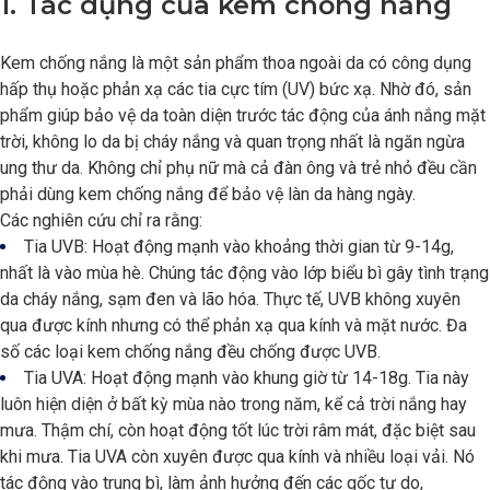
1. Tác dụng của kem chống nắng
Kem chống nắng là một sản phẩm thoa ngoài da có công dụng
hấp thụ hoặc phản xạ các tia cực tím (UV) bức xạ. Nhờ đó, sản
phẩm giúp bảo vệ da toàn diện trước tác động của ánh nắng mặt
trời, không lo da bị cháy nắng và quan trọng nhất là ngăn ngừa
ung thư da. Không chỉ phụ nữ mà cả đàn ông và trẻ nhỏ đều cần
phải dùng kem chống nắng để bảo vệ làn da hàng ngày.
Các nghiên cứu chỉ ra rằng:
Tia UVB: Hoạt động mạnh vào khoảng thời gian từ 9-14g,
nhất là vào mùa hè. Chúng tác động vào lớp biểu bì gây tình trạng
da cháy nắng, sạm đen và lão hóa. Thực tế, UVB không xuyên
qua được kính nhưng có thể phản xạ qua kính và mặt nước. Đa
số các loại kem chống nắng đều chống được UVB.
Tia UVA: Hoạt động mạnh vào khung giờ từ 14-18g. Tia này
luôn hiện diện ở bất kỳ mùa nào trong năm, kể cả trời nắng hay
mưa. Thậm chí, còn hoạt động tốt lúc trời râm mát, đặc biệt sau
khi mưa. Tia UVA còn xuyên được qua kính và nhiều loại vải. Nó
tác động vào trung bì, làm ảnh hưởng đến các gốc tự do,