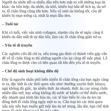
Người da nhờn tiết ra nhiều dầu trên hơn mặt so với những loại da
khác: da hỗn hợp, da nhờn, da khô, khiến bụi bẩn dễ tích tụ, da nở
ra, lỗ chân lông cũng lớn hơn. Nếu vệ sinh da không tốt, còn dễ
khiến bị mụn trứng cá, nhất là mụn đầu đen.
– Tuổi tác
Khi có tuổi, việc sản sinh collagen, elastin của da sẽ ngày càng ít
khiến da dần mất đi sự đàn hồi, làm các lỗ chân lông giãn nở ra.
– Yếu tố di truyền
Các nghiên cứu đã chỉ ra, nếu trong gia đình có thành viên gặp vấn
đề về lỗ chân lông to thì những người còn lại cũng dễ mắc phải. Lỗ
chân lông to được cho có liên quan rất lớn đến yếu tố di truyền.
– Chế độ sinh hoạt không điều độ
Đây là nguyên nhân phổ biến khiến lỗ chân lông của bạn ngày càng
to ra, đặc biệt là các thói quen xấu như: thường xuyên thức khuya,
ngủ không đủ giấc, ăn nhiều thức ăn nhanh, thức ăn cay nóng chứa
nhiều dầu mỡ, hay uống không đủ nước sẽ khiến cơ thể thiếu nước,
đẩy nhanh quá trình lão hóa da, các tế bào biểu bì của da teo lại
đồng thời lỗ chân lông ngày một to ra. Cần loại bỏ các thói quen
xấu này nếu bạn muốn giữ một làn da trẻ trung, lâu dài, hạn chế tình
trạng lỗ chân lông to và lão hóa sớm.