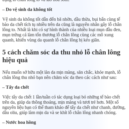
– Do vệ sinh da không tốt
Vệ sinh da không tốt dẫn đến bã nhờn, dầu thừa, bụi bẩn cùng tế
bào da chết tích tụ nhiều trên da cũng là nguyên nhân gây lỗ chân
lông to. Nhất là khi có sự hình thành của nhiều loại mụn đầu đen,
mụn trứng cá làm tổn thương lỗ chân lông cùng các mô xung
quanh, khiến vùng da quanh lỗ chân lông bị kéo giãn.
5 cách chăm sóc da thu nhỏ lỗ chân lông
hiệu quả
Nếu muốn sở hữu một làn da mịn màng, săn chắc, khỏe mạnh, lỗ
chân lông thu nhỏ bạn nên chăm sóc da theo các cách như sau:
– Tẩy da chết
Việc tẩy da chết 1 lần/tuần có tác dụng loại bỏ những tế bào chết
trên da, giúp da thông thoáng, mịn màng và tươi trẻ hơn. Một số
nguyên liệu bạn có thể tham khảo để tẩy da chết như chanh, đường,
dầu oliu, giúp làm mịn da và se khít lỗ chân lông nhanh chóng.
– Nước hoa hồng