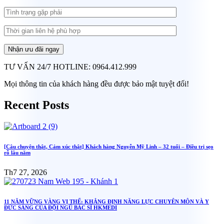
TƯ VẤN 24/7 HOTLINE: 0964.412.999
Mọi thông tin của khách hàng đều được bảo mật tuyệt đối!
Recent Posts
[Câu chuyện thật, Cảm xúc thật] Khách hàng Nguyễn Mỹ Linh – 32 tuổi – Điều trị sẹo
rỗ lâu năm
Th7 27, 2026
11 NĂM VỮNG VÀNG VỊ THẾ: KHẲNG ĐỊNH NĂNG LỰC CHUYÊN MÔN VÀ Y
ĐỨC SÁNG CỦA ĐỘI NGŨ BÁC SĨ HKMEDI