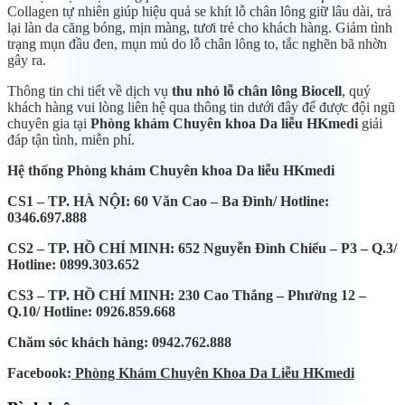
Collagen tự nhiên giúp hiệu quả se khít lỗ chân lông giữ lâu dài, trả
lại làn da căng bóng, mịn màng, tươi trẻ cho khách hàng. Giảm tình
trạng mụn đầu đen, mụn mủ do lỗ chân lông to, tắc nghẽn bã nhờn
gây ra.
Thông tin chi tiết về dịch vụ
thu nhỏ lỗ chân lông Biocell
, quý
khách hàng vui lòng liên hệ qua thông tin dưới đây để được đội ngũ
chuyên gia tại
Phòng khám Chuyên khoa Da liễu HKmedi
giải
đáp tận tình, miễn phí.
Hệ thống Phòng khám Chuyên khoa Da liễu HKmedi
CS1 – TP. HÀ NỘI: 60 Văn Cao – Ba Đình/ Hotline:
0346.697.888
CS2 – TP. HỒ CHÍ MINH: 652 Nguyễn Đình Chiểu – P3 – Q.3/
Hotline: 0899.303.652
CS3 – TP. HỒ CHÍ MINH: 230 Cao Thắng – Phường 12 –
Q.10/ Hotline: 0926.859.668
Chăm sóc khách hàng: 0942.762.888
Facebook:
Phòng Khám Chuyên Khoa Da Liễu HKmedi