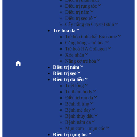
Điều trị rụng tóc
Điều trị nám
Điều trị sẹo rỗ
Cấy trắng da Crystal skin
Trẻ hóa da
Trẻ hóa tinh chất Exosome
Căng bóng – trẻ hóa
Trẻ hoá HA Collagen
Xóa nhăn
Nâng cơ trẻ hóa
Điều trị nám
Điều trị sẹo
Điều trị da liễu
Triệt lông
Trị thâm body
Điều trị rạn da
Bệnh dị ứng
Bệnh mề đay
Bệnh thủy đậu
Bệnh nấm da
Mụn cơm – mụn cóc
Điều trị rụng tóc