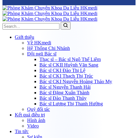
Giới thiệu
Về HKmedi
Hệ Thống Chi Nhánh
Đội ngũ Bác sĩ
Thạc sĩ – Bác sĩ Ngô Thế Liêm
Bác sĩ CKII Huỳnh Văn Sang
Bác sĩ CKI Đào Thị Lệ
Bác sĩ CKI Thạch Thị Trúc
Bác sĩ CKI Nguyễn Hoàng Thảo My
Bác sĩ Nguyễn Thanh Hải
Bác sĩ Đặng Xuân Thành
Bác sĩ Đào Thanh Thủy
Bác sĩ Lương Thị Thanh Hường
Quý đối tác
Kết quả điều trị
Hình ảnh
Video
Tin tức
Sự kiện