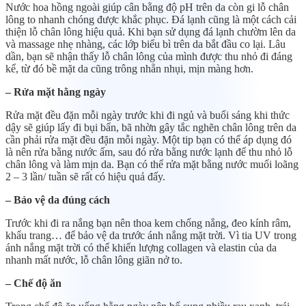
Nước hoa hồng ngoài giúp cân bằng độ pH trên da còn gi lỗ chân
lông to nhanh chóng được khắc phục. Đá lạnh cũng là một cách cải
thiện lỗ chân lông hiệu quả. Khi bạn sử dụng đá lạnh chườm lên da
và massage nhẹ nhàng, các lớp biểu bì trên da bắt đầu co lại. Lâu
dần, bạn sẽ nhận thấy lỗ chân lông của mình được thu nhỏ đi đáng
kể, từ đó bề mặt da cũng trông nhẵn nhụi, mịn màng hơn.
– Rửa mặt hằng ngày
Rửa mặt đều đặn mỗi ngày trước khi đi ngủ và buổi sáng khi thức
dậy sẽ giúp lấy đi bụi bẩn, bã nhờn gây tắc nghẽn chân lông trên da
cần phải rửa mặt đều đặn mỗi ngày. Một tip bạn có thể áp dụng đó
là nên rửa bằng nước ấm, sau đó rửa bằng nước lạnh để thu nhỏ lỗ
chân lông và làm mịn da. Bạn có thể rửa mặt bằng nước muối loãng
2 – 3 lần/ tuần sẽ rất có hiệu quả đấy.
– Bảo vệ da đúng cách
Trước khi đi ra nắng bạn nên thoa kem chống nắng, đeo kính râm,
khẩu trang… để bảo vệ da trước ánh nắng mặt trời. Vì tia UV trong
ánh nắng mặt trời có thể khiến lượng collagen và elastin của da
nhanh mất nước, lỗ chân lông giãn nở to.
– Chế độ ăn