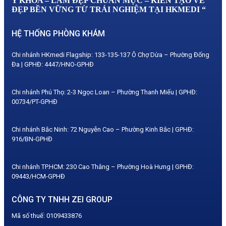
Y KHOA – LÀM ĐẸP CHUẨN MỰC – KIẾN TẠO VẺ
ĐẸP BỀN VỮNG TỪ TRẢI NGHIỆM TẠI HKMEDI “
HỆ THỐNG PHÒNG KHÁM
Chi nhánh HKmedi Flagship: 133-135-137 Ô Chợ Dừa – Phường Đống
Đa | GPHĐ: 4447/HNO-GPHĐ
Chi nhánh Phú Thọ: 2-3 Ngọc Loan – Phường Thanh Miếu | GPHĐ:
00734/PT-GPHĐ
Chi nhánh Bắc Ninh: 72 Nguyễn Cao – Phường Kinh Bắc | GPHĐ:
916/BN-GPHĐ
Chi nhánh TP.HCM: 230 Cao Thắng – Phường Hoà Hưng | GPHĐ:
09443/HCM-GPHĐ
CÔNG TY TNHH ZEI GROUP
Mã số thuế: 0109433876