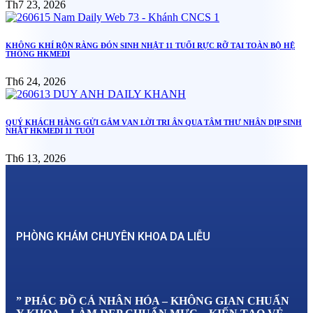
Th7 23, 2026
KHÔNG KHÍ RỘN RÀNG ĐÓN SINH NHẬT 11 TUỔI RỰC RỠ TẠI TOÀN BỘ HỆ
THỐNG HKMEDI
Th6 24, 2026
QUÝ KHÁCH HÀNG GỬI GẮM VẠN LỜI TRI ÂN QUA TÂM THƯ NHÂN DỊP SINH
NHẬT HKMEDI 11 TUỔI
Th6 13, 2026
PHÒNG KHÁM CHUYÊN KHOA DA LIỄU
” PHÁC ĐỒ CÁ NHÂN HÓA – KHÔNG GIAN CHUẨN