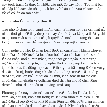
Trong chế độ ăn uống hằng ngày nên bổ sung nhiều rau xanh, trái
cây tươi, tránh ăn thức ăn nhiều dầu mỡ, đồ cay nóng. Tốt nhất bạn
nên lập kế hoạch ăn uống thích hợp với bản thân vừa có sức khỏe
tốt và có làn da săn chắc.
– Thu nhỏ lỗ chân lông Biocell
Thu nhỏ lỗ chân lông bằng những cách tự nhiên nói trên cần mất rất
nhiều thời gian để thấy được sự thay đổi rõ rệt và kết quả thường chỉ
mang tính chất tạm thời. Để giải quyết tốt nhất tình trạng lỗ chân
lông to bạn nên tìm đến sự giúp đỡ của công nghệ hiện đại.
Công nghệ thu nhỏ lỗ chân lông BioCell của Phòng khám Chuyên
khoa Da liễu HKmedi là lựa chọn hoàn hảo nếu bạn muốn sở hữu
làn da khỏe khoắn, mịn màng trong thời gian ngắn. Với những
người bị lỗ chân lông to, công nghệ BioCell sẽ giúp kích thích tái
tạo tế bào da, tác động một cách hệ thống ma trận sóng RF lên vùng
da cần điều trị, bước sóng với tần số cao được truyền sâu xuống
dưới đáy của lớp biểu bì tối đa là 6mm, kích hoạt sự tái tạo của
chuỗi đàn hồi elastin và collagen dưới da, làm cho lỗ chân lông
được thu nhỏ, da trở nên mịn màng, tươi sáng.
Phương pháp này hoàn toàn an toàn tuyệt đối cho làn da, không
xâm lấn, đau rát, khó chịu trong và sau quá trình thực hiện. Hiệu
quả điều trị sẹo rỗ và se khít lỗ chân lông lên đến 90% thậm chí hơn
nếu bạn thực hiện đúng phác đồ của bác sĩ. Kích thích phát triển