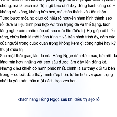
chóng, mà là cách mà đội ngũ bác sĩ ở đây đồng hành cùng cô –
không vội vàng, không hứa hẹn, mà chân thành và kiên nhẫn.
Từng bước một, họ giúp cô hiểu rõ nguyên nhân hình thành sẹo
rỗ, đưa ra liệu trình phù hợp với tình trạng da và thể trạng, luôn
lắng nghe cảm nhận của cô sau mỗi lần điều trị. Họ giúp cô hiểu
rằng, chữa lành là một hành trình – và trên hành trình ấy, cảm xúc
của người trong cuộc quan trọng không kém gì công nghệ hay kỹ
thuật điều trị.
Sau một thời gian, làn da của Hồng Ngọc dần đều màu, bề mặt da
láng mịn hơn, những vết sẹo sâu được làm đầy lên đáng kể.
Nhưng điều khiến cô hạnh phúc nhất, chính là sự thay đổi từ bên
trong – cô bắt đầu thấy mình đẹp hơn, tự tin hơn, và quan trọng
nhất là yêu bản thân một cách trọn vẹn hơn.
Khách hàng Hồng Ngọc sau khi điều trị sẹo rỗ