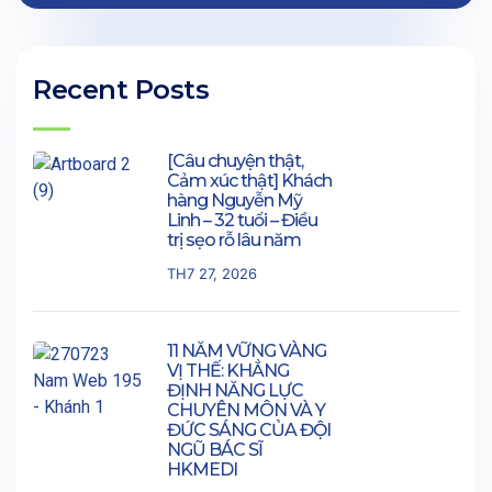
Recent Posts
[Câu chuyện thật,
Cảm xúc thật] Khách
hàng Nguyễn Mỹ
Linh – 32 tuổi – Điều
trị sẹo rỗ lâu năm
TH7 27, 2026
11 NĂM VỮNG VÀNG
VỊ THẾ: KHẲNG
ĐỊNH NĂNG LỰC
CHUYÊN MÔN VÀ Y
ĐỨC SÁNG CỦA ĐỘI
NGŨ BÁC SĨ
HKMEDI