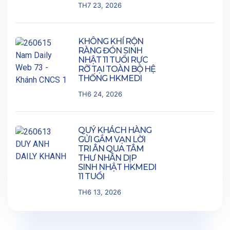
TH7 23, 2026
KHÔNG KHÍ RỘN
RÀNG ĐÓN SINH
NHẬT 11 TUỔI RỰC
RỠ TẠI TOÀN BỘ HỆ
THỐNG HKMEDI
TH6 24, 2026
QUÝ KHÁCH HÀNG
GỬI GẮM VẠN LỜI
TRI ÂN QUA TÂM
THƯ NHÂN DỊP
SINH NHẬT HKMEDI
11 TUỔI
TH6 13, 2026