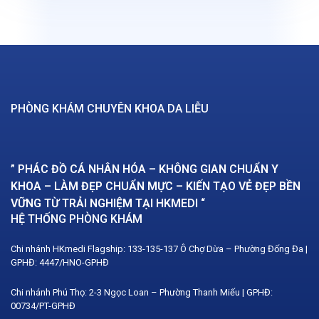
PHÒNG KHÁM CHUYÊN KHOA DA LIỄU
” PHÁC ĐỒ CÁ NHÂN HÓA – KHÔNG GIAN CHUẨN Y
KHOA – LÀM ĐẸP CHUẨN MỰC – KIẾN TẠO VẺ ĐẸP BỀN
VỮNG TỪ TRẢI NGHIỆM TẠI HKMEDI “
HỆ THỐNG PHÒNG KHÁM
Chi nhánh HKmedi Flagship: 133-135-137 Ô Chợ Dừa – Phường Đống Đa |
GPHĐ: 4447/HNO-GPHĐ
Chi nhánh Phú Thọ: 2-3 Ngọc Loan – Phường Thanh Miếu | GPHĐ:
00734/PT-GPHĐ