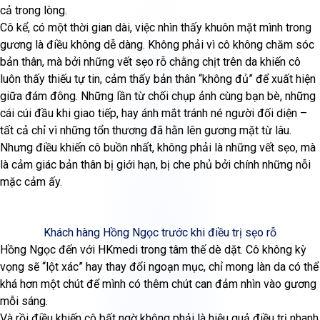
cả trong lòng.
Cô kể, có một thời gian dài, việc nhìn thấy khuôn mặt mình trong
gương là điều không dễ dàng. Không phải vì cô không chăm sóc
bản thân, mà bởi những vết sẹo rỗ chằng chịt trên da khiến cô
luôn thấy thiếu tự tin, cảm thấy bản thân “không đủ” để xuất hiện
giữa đám đông. Những lần từ chối chụp ảnh cùng bạn bè, những
cái cúi đầu khi giao tiếp, hay ánh mắt tránh né người đối diện –
tất cả chỉ vì những tổn thương đã hằn lên gương mặt từ lâu.
Nhưng điều khiến cô buồn nhất, không phải là những vết sẹo, mà
là cảm giác bản thân bị giới hạn, bị che phủ bởi chính những nỗi
mặc cảm ấy.
Khách hàng Hồng Ngọc trước khi điều trị sẹo rỗ
Hồng Ngọc đến với HKmedi trong tâm thế dè dặt. Cô không kỳ
vọng sẽ “lột xác” hay thay đổi ngoạn mục, chỉ mong làn da có thể
khá hơn một chút để mình có thêm chút can đảm nhìn vào gương
mỗi sáng.
Và rồi điều khiến cô bất ngờ không phải là hiệu quả điều trị nhanh