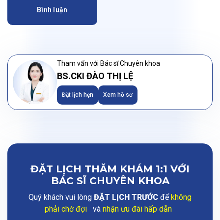
Bình luận
Tham vấn với Bác sĩ Chuyên khoa
BS.CKI ĐÀO THỊ LỆ
Đặt lịch hẹn
Xem hồ sơ
ĐẶT LỊCH THĂM KHÁM 1:1 VỚI
BÁC SĨ CHUYÊN KHOA
Quý khách vui lòng
ĐẶT LỊCH TRƯỚC
để
không
phải chờ đợi
và
nhận ưu đãi hấp dẫn