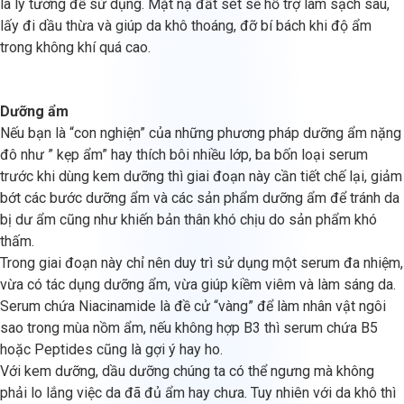
là lý tưởng để sử dụng. Mặt nạ đất sét sẽ hỗ trợ làm sạch sâu,
lấy đi dầu thừa và giúp da khô thoáng, đỡ bí bách khi độ ẩm
trong không khí quá cao.
Dưỡng ẩm
Nếu bạn là “con nghiện” của những phương pháp dưỡng ẩm nặng
đô như ” kẹp ẩm” hay thích bôi nhiều lớp, ba bốn loại serum
trước khi dùng kem dưỡng thì giai đoạn này cần tiết chế lại, giảm
bớt các bước dưỡng ẩm và các sản phẩm dưỡng ẩm để tránh da
bị dư ẩm cũng như khiến bản thân khó chịu do sản phẩm khó
thấm.
Trong giai đoạn này chỉ nên duy trì sử dụng một serum đa nhiệm,
vừa có tác dụng dưỡng ẩm, vừa giúp kiềm viêm và làm sáng da.
Serum chứa Niacinamide là đề cử “vàng” để làm nhân vật ngôi
sao trong mùa nồm ẩm, nếu không hợp B3 thì serum chứa B5
hoặc Peptides cũng là gợi ý hay ho.
Với kem dưỡng, dầu dưỡng chúng ta có thể ngưng mà không
phải lo lắng việc da đã đủ ẩm hay chưa. Tuy nhiên với da khô thì