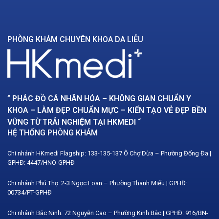
PHÒNG KHÁM CHUYÊN KHOA DA LIỄU
” PHÁC ĐỒ CÁ NHÂN HÓA – KHÔNG GIAN CHUẨN Y
KHOA – LÀM ĐẸP CHUẨN MỰC – KIẾN TẠO VẺ ĐẸP BỀN
VỮNG TỪ TRẢI NGHIỆM TẠI HKMEDI “
HỆ THỐNG PHÒNG KHÁM
Chi nhánh HKmedi Flagship: 133-135-137 Ô Chợ Dừa – Phường Đống Đa |
GPHĐ: 4447/HNO-GPHĐ
Chi nhánh Phú Thọ: 2-3 Ngọc Loan – Phường Thanh Miếu | GPHĐ:
00734/PT-GPHĐ
Chi nhánh Bắc Ninh: 72 Nguyễn Cao – Phường Kinh Bắc | GPHĐ: 916/BN-