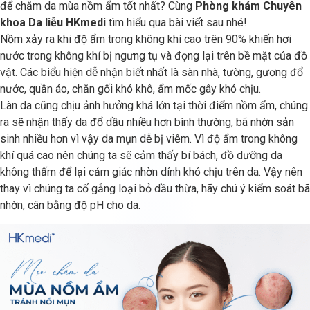
để chăm da mùa nồm ẩm tốt nhất? Cùng
Phòng khám Chuyên
khoa Da liễu HKmedi
tìm hiểu qua bài viết sau nhé!
Nồm xảy ra khi độ ẩm trong không khí cao trên 90% khiến hơi
nước trong không khí bị ngưng tụ và đọng lại trên bề mặt của đồ
vật. Các biểu hiện dễ nhận biết nhất là sàn nhà, tường, gương đổ
nước, quần áo, chăn gối khó khô, ẩm mốc gây khó chịu.
Làn da cũng chịu ảnh hưởng khá lớn tại thời điểm nồm ẩm, chúng
ra sẽ nhận thấy da đổ dầu nhiều hơn bình thường, bã nhờn sản
sinh nhiều hơn vì vậy da mụn dễ bị viêm. Vì độ ẩm trong không
khí quá cao nên chúng ta sẽ cảm thấy bí bách, đồ dưỡng da
không thấm để lại cảm giác nhờn dính khó chịu trên da. Vậy nên
thay vì chúng ta cố gắng loại bỏ dầu thừa, hãy chú ý kiểm soát bã
nhờn, cân bằng độ pH cho da.