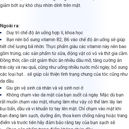
giảm bớt sự khó chịu nhờn dính trên mặt.
Ngoài ra:
Duy trì chế độ ăn uống hợp lí, khoa học
Bạn nên bổ sung vitamin B2, B6 vào chế độ ăn uống sẽ giúp
tiết chế lượng bã nhờn. Thực phẩm giàu các vitamin này nên bao
gồm trứng, các sản phẩm từ sữa, động vật có vỏ và thịt gia cầm.
Đồng thời, cần cắt giảm thức ăn nhiều dầu mỡ, tăng cường ăn
trái cây và rau quả, cũng như uống nhiều nước mỗi ngày; bổ sung
các loại hạt… sẽ giúp cải thiện tình trạng chung của tóc cũng như
da dầu.
Giu gìn vệ sinh cá nhân và vệ sinh nơi ở
Không chạm vào da mặt của bạn suốt cả ngày. Mặc dù bạn
rất muốn chạm vào mặt, nhưng làm như vậy có thể làm lây lan
bụi bẩn, dầu và vi khuẩn từ tay lên mặt. Chỉ chạm vào mặt khi
bạn đang làm sạch, dưỡng ẩm, thoa kem chống nắng hoặc trang
điểm và trước tiên hãy đảm bảo rằng tay của bạn sạch sẽ.