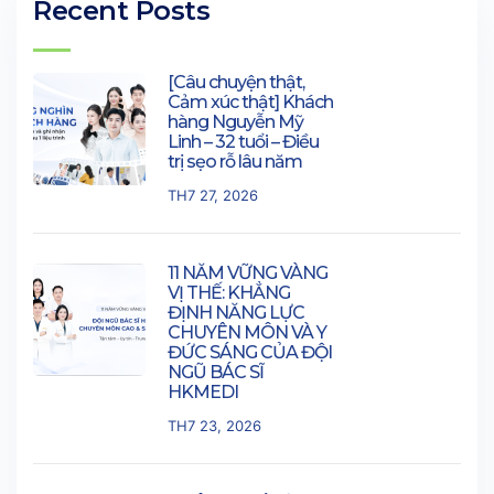
Recent Posts
[Câu chuyện thật,
Cảm xúc thật] Khách
hàng Nguyễn Mỹ
Linh – 32 tuổi – Điều
trị sẹo rỗ lâu năm
TH7 27, 2026
11 NĂM VỮNG VÀNG
VỊ THẾ: KHẲNG
ĐỊNH NĂNG LỰC
CHUYÊN MÔN VÀ Y
ĐỨC SÁNG CỦA ĐỘI
NGŨ BÁC SĨ
HKMEDI
TH7 23, 2026