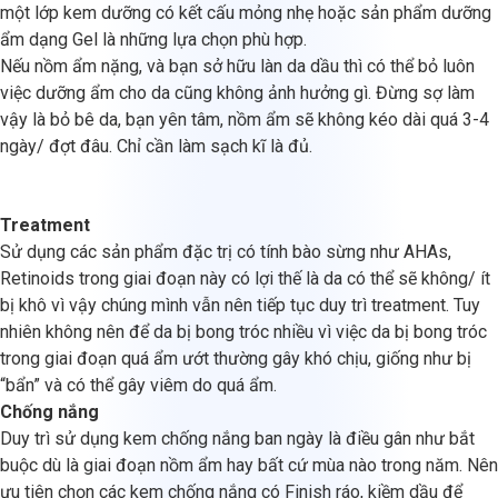
một lớp kem dưỡng có kết cấu mỏng nhẹ hoặc sản phẩm dưỡng
ẩm dạng Gel là những lựa chọn phù hợp.
Nếu nồm ẩm nặng, và bạn sở hữu làn da dầu thì có thể bỏ luôn
việc dưỡng ẩm cho da cũng không ảnh hưởng gì. Đừng sợ làm
vậy là bỏ bê da, bạn yên tâm, nồm ẩm sẽ không kéo dài quá 3-4
ngày/ đợt đâu. Chỉ cần làm sạch kĩ là đủ.
Treatment
Sử dụng các sản phẩm đặc trị có tính bào sừng như AHAs,
Retinoids trong giai đoạn này có lợi thế là da có thể sẽ không/ ít
bị khô vì vậy chúng mình vẫn nên tiếp tục duy trì treatment. Tuy
nhiên không nên để da bị bong tróc nhiều vì việc da bị bong tróc
trong giai đoạn quá ẩm ướt thường gây khó chịu, giống như bị
“bẩn” và có thể gây viêm do quá ẩm.
Chống nắng
Duy trì sử dụng kem chống nắng ban ngày là điều gân như bắt
buộc dù là giai đoạn nồm ẩm hay bất cứ mùa nào trong năm. Nên
ưu tiên chọn các kem chống nắng có Finish ráo, kiềm dầu để