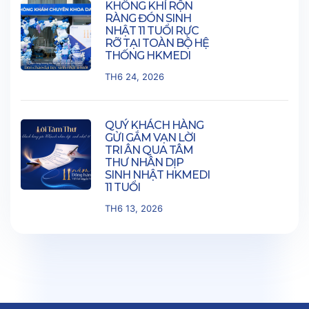
KHÔNG KHÍ RỘN
RÀNG ĐÓN SINH
NHẬT 11 TUỔI RỰC
RỠ TẠI TOÀN BỘ HỆ
THỐNG HKMEDI
TH6 24, 2026
QUÝ KHÁCH HÀNG
GỬI GẮM VẠN LỜI
TRI ÂN QUA TÂM
THƯ NHÂN DỊP
SINH NHẬT HKMEDI
11 TUỔI
TH6 13, 2026