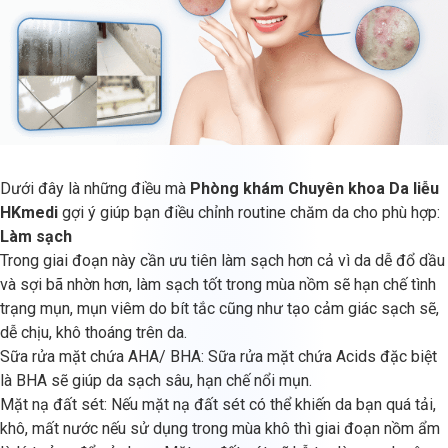
Dưới đây là những điều mà
Phòng khám Chuyên khoa Da liễu
HKmedi
gợi ý giúp bạn điều chỉnh routine chăm da cho phù hợp:
Làm sạch
Trong giai đoạn này cần ưu tiên làm sạch hơn cả vì da dễ đổ dầu
và sợi bã nhờn hơn, làm sạch tốt trong mùa nồm sẽ hạn chế tình
trạng mụn, mụn viêm do bít tắc cũng như tạo cảm giác sạch sẽ,
dễ chịu, khô thoáng trên da.
Sữa rửa mặt chứa AHA/ BHA: Sữa rửa mặt chứa Acids đặc biệt
là BHA sẽ giúp da sạch sâu, hạn chế nổi mụn.
Mặt nạ đất sét: Nếu mặt nạ đất sét có thể khiến da bạn quá tải,
khô, mất nước nếu sử dụng trong mùa khô thì giai đoạn nồm ẩm