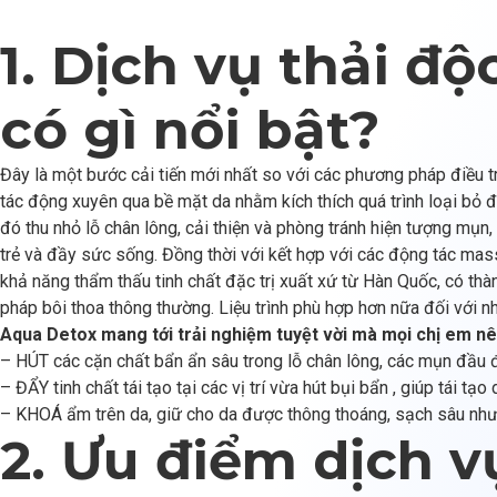
1. Dịch vụ thải đ
có gì nổi bật?
Đây là một bước cải tiến mới nhất so với các phương pháp điều t
tác động xuyên qua bề mặt da nhằm kích thích quá trình loại bỏ độc
đó thu nhỏ lỗ chân lông, cải thiện và phòng tránh hiện tượng mụn,
trẻ và đầy sức sống. Đồng thời với kết hợp với các động tác ma
khả năng thẩm thấu tinh chất đặc trị xuất xứ từ Hàn Quốc, có thà
pháp bôi thoa thông thường. Liệu trình phù hợp hơn nữa đối với n
Aqua Detox mang tới trải nghiệm tuyệt vời mà mọi chị em nên
– HÚT các cặn chất bẩn ẩn sâu trong lỗ chân lông, các mụn đầu 
– ĐẨY tinh chất tái tạo tại các vị trí vừa hút bụi bẩn , giúp tái tạo 
– KHOÁ ẩm trên da, giữ cho da được thông thoáng, sạch sâu nh
2. Ưu điểm dịch v