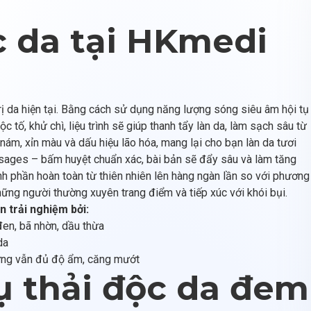
ộc da tại HKmedi
rị da hiện tại. Bằng cách sử dụng năng lượng sóng siêu âm hội tụ
 tố, khử chì, liệu trình sẽ giúp thanh tẩy làn da, làm sạch sâu từ
 nám, xỉn màu và dấu hiệu lão hóa, mang lại cho bạn làn da tươi
ssages – bấm huyệt chuẩn xác, bài bản sẽ đẩy sâu và làm tăng
nh phần hoàn toàn từ thiên nhiên lên hàng ngàn lần so với phương
hững người thường xuyên trang điểm và tiếp xúc với khói bụi.
 trải nghiệm bởi:
đen, bã nhờn, dầu thừa
da
ưng vẫn đủ độ ẩm, căng mướt
ụ thải độc da đem