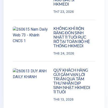
HKMEDI
TH7 23, 2026
KHÔNG KHÍ RỘN
RÀNG ĐÓN SINH
NHẬT 11 TUỔI RỰC
RỠ TẠI TOÀN BỘ HỆ
THỐNG HKMEDI
TH6 24, 2026
QUÝ KHÁCH HÀNG
GỬI GẮM VẠN LỜI
TRI ÂN QUA TÂM
THƯ NHÂN DỊP
SINH NHẬT HKMEDI
11 TUỔI
TH6 13, 2026