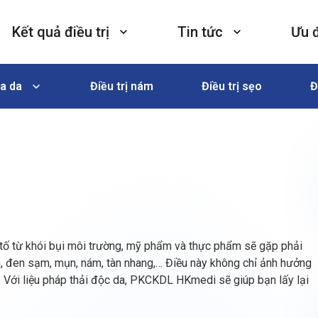
Kết quả điều trị
Tin tức
Ưu 
a da
Điều trị nám
Điều trị sẹo
Đ
ộc tố từ khói bụi môi trường, mỹ phẩm và thực phẩm sẽ gặp phải
n, đen sạm, mụn, nám, tàn nhang,… Điều này không chỉ ảnh hưởng
n. Với liệu pháp thải độc da, PKCKDL HKmedi sẽ giúp bạn lấy lại