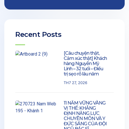
Recent Posts
[Câu chuyện thật,
Cảm xúc thật] Khách
hàng Nguyễn Mỹ
Linh – 32 tuổi – Điều
trị sẹo rỗ lâu năm
TH7 27, 2026
11 NĂM VỮNG VÀNG
VỊ THẾ: KHẲNG
ĐỊNH NĂNG LỰC
CHUYÊN MÔN VÀ Y
ĐỨC SÁNG CỦA ĐỘI
NGŨ BÁC SĨ