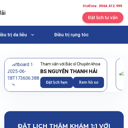
Hotline: 0964.412.999
đãi
Đặt lịch tư vấn
iều trị da liễu
Điều trị rụng tóc
Tham vấn với Bác sĩ Chuyên khoa
BS NGUYỄN THANH HẢI
Đặt lịch hẹn
Xem hồ sơ
ĐẶT LỊCH THĂM KHÁM 1:1 VỚI