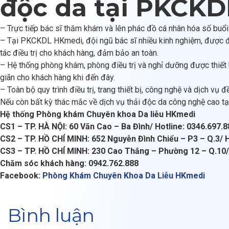
độc da tại PKCK
– Trực tiếp bác sĩ thăm khám và lên phác đồ cá nhân hóa số buổi 
– Tại PKCKDL HKmedi, đội ngũ bác sĩ nhiều kinh nghiệm, được đà
tác điều trị cho khách hàng, đảm bảo an toàn.
– Hệ thống phòng khám, phòng điều trị và nghỉ dưỡng được thiết
giãn cho khách hàng khi đến đây.
– Toàn bộ quy trình điều trị, trang thiết bị, công nghệ và dịch 
Nếu còn bất kỳ thác mắc về dịch vụ thải độc da công nghệ cao tại 
Hệ thống Phòng khám Chuyên khoa Da liễu HKmedi
CS1 – TP. HÀ NỘI: 60 Văn Cao – Ba Đình/ Hotline: 0346.697.8
CS2 – TP. HỒ CHÍ MINH: 652 Nguyễn Đình Chiểu – P3 – Q.3/ H
CS3 – TP. HỒ CHÍ MINH: 230 Cao Thắng – Phường 12 – Q.10/ 
Chăm sóc khách hàng: 0942.762.888
Facebook:
Phòng Khám Chuyên Khoa Da Liễu HKmedi
Bình luận