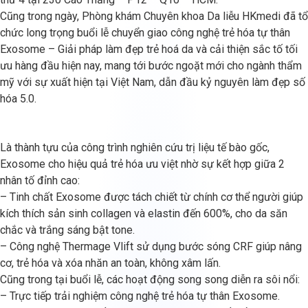
Cũng trong ngày, Phòng khám Chuyên khoa Da liễu HKmedi đã tổ
chức long trọng buổi lễ chuyển giao công nghệ trẻ hóa tự thân
Exosome – Giải pháp làm đẹp trẻ hoá da và cải thiện sắc tố tối
ưu hàng đầu hiện nay, mang tới bước ngoặt mới cho ngành thẩm
mỹ với sự xuất hiện tại Việt Nam, dẫn đầu kỷ nguyên làm đẹp số
hóa 5.0.
Là thành tựu của công trình nghiên cứu trị liệu tế bào gốc,
Exosome cho hiệu quả trẻ hóa ưu việt nhờ sự kết hợp giữa 2
nhân tố đỉnh cao:
– Tinh chất Exosome được tách chiết từ chính cơ thể người giúp
kích thích sản sinh collagen và elastin đến 600%, cho da săn
chắc và trắng sáng bật tone.
– Công nghệ Thermage Vlift sử dụng bước sóng CRF giúp nâng
cơ, trẻ hóa và xóa nhăn an toàn, không xâm lấn.
Cũng trong tại buổi lễ, các hoạt động song song diễn ra sôi nổi:
– Trực tiếp trải nghiệm công nghệ trẻ hóa tự thân Exosome.