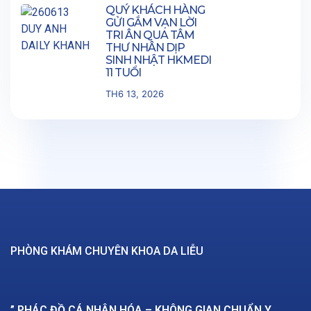
QUÝ KHÁCH HÀNG
GỬI GẮM VẠN LỜI
TRI ÂN QUA TÂM
THƯ NHÂN DỊP
SINH NHẬT HKMEDI
11 TUỔI
TH6 13, 2026
PHÒNG KHÁM CHUYÊN KHOA DA LIỄU
” PHÁC ĐỒ CÁ NHÂN HÓA – KHÔNG GIAN CHUẨN Y