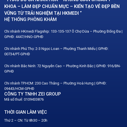
KHOA – LÀM ĐẸP CHUẨN MỰC – KIẾN TẠO VẺ ĐẸP BỀN
VỮNG TỪ TRẢI NGHIỆM TẠI HKMEDI “
HỆ THỐNG PHÒNG KHÁM
Chi nhánh HKmedi Flagship: 133-135-137 Ô Chợ Dừa – Phường Đống Đa |
GPHĐ: 4447/HNO-GPHĐ
Chi nhánh Phú Thọ: 2-3 Ngọc Loan – Phường Thanh Miếu | GPHĐ:
00734/PT-GPHĐ
Chi nhánh Bắc Ninh: 72 Nguyễn Cao – Phường Kinh Bắc | GPHĐ: 916/BN-
GPHĐ
Chi nhánh TP.HCM: 230 Cao Thắng – Phường Hoà Hưng | GPHĐ:
09443/HCM-GPHĐ
CÔNG TY TNHH ZEI GROUP
Mã số thuế: 0109433876
THỜI GIAN LÀM VIỆC
Thứ 2 – CN: Từ 8h30 – 20h