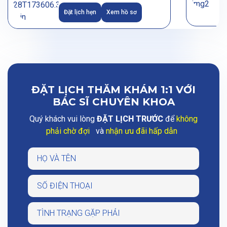
Đặt lịch hẹn
Xem hồ sơ
ĐẶT LỊCH THĂM KHÁM 1:1 VỚI
BÁC SĨ CHUYÊN KHOA
Quý khách vui lòng
ĐẶT LỊCH TRƯỚC
để
không
phải chờ đợi
và
nhận ưu đãi hấp dẫn