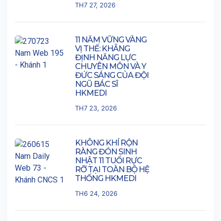
TH7 27, 2026
11 NĂM VỮNG VÀNG
VỊ THẾ: KHẲNG
ĐỊNH NĂNG LỰC
CHUYÊN MÔN VÀ Y
ĐỨC SÁNG CỦA ĐỘI
NGŨ BÁC SĨ
HKMEDI
TH7 23, 2026
KHÔNG KHÍ RỘN
RÀNG ĐÓN SINH
NHẬT 11 TUỔI RỰC
RỠ TẠI TOÀN BỘ HỆ
THỐNG HKMEDI
TH6 24, 2026