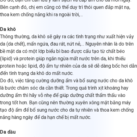
Bên cạnh đó, chị em cũng có thể duy trì thói quen đắp mặt nạ,
thoa kem chống nắng khi ra ngoài trời,…
Da khô
Thông thường, da khô sẽ gây ra các tình trạng như xuất hiện vảy
da (da chết), mẩn ngứa, đau rát, nứt nẻ,… Nguyên nhân là do trên
bề mặt da có một lớp biểu bì bao được cấu tạo từ chất béo
(lipid) và protein giúp ngăn ngừa mất nước trên da, khi thiếu
protein hoặc lipid, độ ẩm tự nhiên của da sẽ dễ dàng bốc hơi dẫn
đến tình trạng da khô do mất nước.
Do đó, việc tăng cường dưỡng ẩm và bổ sung nước cho da khô
là bước chăm sóc da cần thiết. Trong quá trình xịt khoáng hay
dưỡng ẩm thì hãy vỗ nhẹ để giúp dưỡng chất thẩm thấu vào
trong tốt hơn. Bạn cũng nên thường xuyên xông mặt bằng máy
tạo độ ẩm để bổ sung nước cho da tự nhiên và thoa kem chống
nắng hàng ngày để da hạn chế bị mất nước.
Da dầu