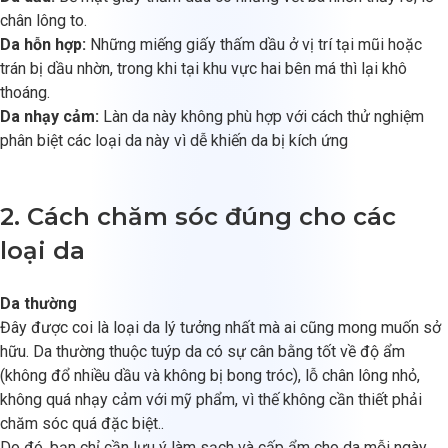
chân lông to.
Da hỗn hợp:
Những miếng giấy thấm dầu ở vị trí tại mũi hoặc
trán bị dầu nhờn, trong khi tại khu vực hai bên má thì lại khô
thoáng.
Da nhạy cảm:
Làn da này không phù hợp với cách thử nghiệm
phân biệt các loại da này vì dễ khiến da bị kích ứng
2. Cách chăm sóc đúng cho các
loại da
Da thường
Đây được coi là loại da lý tưởng nhất mà ai cũng mong muốn sở
hữu. Da thường thuộc tuýp da có sự cân bằng tốt về độ ẩm
(không đổ nhiều dầu và không bị bong tróc), lỗ chân lông nhỏ,
không quá nhạy cảm với mỹ phẩm, vì thế không cần thiết phải
chăm sóc quá đặc biệt..
Do đó, bạn chỉ cần lưu ý làm sạch và cấp ẩm cho da mỗi ngày.