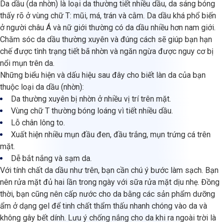
Da dầu (da nhờn) là loại da thường tiết nhiều dầu, da sáng bóng
thấy rõ ở vùng chữ T: mũi, má, trán và cằm. Da dầu khá phổ biến
ở người châu Á và nữ giới thường có da dầu nhiều hơn nam giới.
Chăm sóc da dầu thường xuyên và đúng cách sẽ giúp bạn hạn
chế được tình trạng tiết bã nhờn và ngăn ngừa được nguy cơ bị
nổi mụn trên da.
Những biểu hiện và dấu hiệu sau đây cho biết làn da của bạn
thuộc loại da dầu (nhờn):
Da thường xuyên bị nhờn ở nhiều vị trí trên mặt.
Vùng chữ T thường bóng loáng vì tiết nhiều dầu.
Lỗ chân lông to.
Xuất hiện nhiều mụn đầu đen, đầu trắng, mụn trứng cá trên
mặt.
Dễ bắt nắng và sạm da.
Với tính chất da dầu như trên, bạn cần chú ý bước làm sạch. Bạn
nên rửa mặt đủ hai lần trong ngày với sữa rửa mặt dịu nhẹ. Đồng
thời, bạn cũng nên cấp nước cho da bằng các sản phẩm dưỡng
ẩm ở dạng gel để tinh chất thẩm thấu nhanh chóng vào da và
không gây bết dính. Lưu ý chống nắng cho da khi ra ngoài trời là