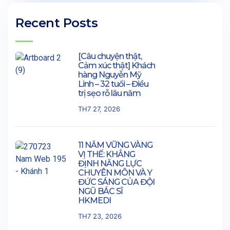
Recent Posts
[Câu chuyện thật,
Cảm xúc thật] Khách
hàng Nguyễn Mỹ
Linh – 32 tuổi – Điều
trị sẹo rỗ lâu năm
TH7 27, 2026
11 NĂM VỮNG VÀNG
VỊ THẾ: KHẲNG
ĐỊNH NĂNG LỰC
CHUYÊN MÔN VÀ Y
ĐỨC SÁNG CỦA ĐỘI
NGŨ BÁC SĨ
HKMEDI
TH7 23, 2026