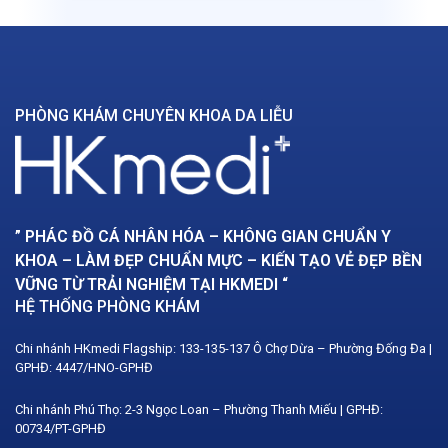
PHÒNG KHÁM CHUYÊN KHOA DA LIỄU
” PHÁC ĐỒ CÁ NHÂN HÓA – KHÔNG GIAN CHUẨN Y
KHOA – LÀM ĐẸP CHUẨN MỰC – KIẾN TẠO VẺ ĐẸP BỀN
VỮNG TỪ TRẢI NGHIỆM TẠI HKMEDI “
HỆ THỐNG PHÒNG KHÁM
Chi nhánh HKmedi Flagship: 133-135-137 Ô Chợ Dừa – Phường Đống Đa |
GPHĐ: 4447/HNO-GPHĐ
Chi nhánh Phú Thọ: 2-3 Ngọc Loan – Phường Thanh Miếu | GPHĐ:
00734/PT-GPHĐ