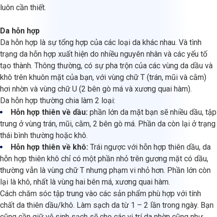
luôn cần thiết.
Da hỗn hợp
Da hỗn hợp là sự tổng hợp của các loại da khác nhau. Và tình
trạng da hỗn hợp xuất hiện do nhiều nguyên nhân và các yếu tố
tạo thành. Thông thường, có sự pha trộn của các vùng da dầu và
khô trên khuôn mặt của bạn, với vùng chữ T (trán, mũi và cằm)
hơi nhờn và vùng chữ U (2 bên gò má và xương quai hàm).
Da hỗn hợp thường chia làm 2 loại:
Hỗn hợp thiên về dầu:
phần lớn da mặt bạn sẽ nhiều dầu, tập
trung ở vùng trán, mũi, cằm, 2 bên gò má. Phần da còn lại ở trạng
thái bình thường hoặc khô.
Hỗn hợp thiên về khô:
Trái ngược với hỗn hợp thiên dầu, da
hỗn hợp thiên khô chỉ có một phần nhỏ trên gương mặt có dầu,
thường vẫn là vùng chữ T nhưng phạm vi nhỏ hơn. Phần lớn còn
lại là khô, nhất là vùng hai bên má, xương quai hàm.
Cách chăm sóc tập trung vào các sản phẩm phù hợp với tính
chất da thiên dầu/khô. Làm sạch da từ 1 – 2 lần trong ngày. Bạn
cũng cần giữ vệ sinh sạch sẽ cho các vị trí da nhờn cũng như