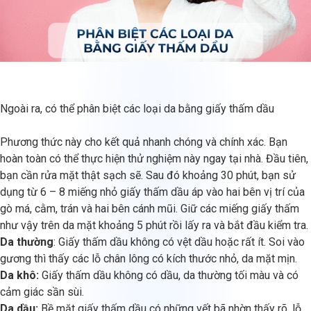
Ngoài ra, có thể phân biệt các loại da bằng giấy thấm dầu
Phương thức này cho kết quả nhanh chóng và chính xác. Bạn
hoàn toàn có thể thực hiện thử nghiệm này ngay tại nhà. Đầu tiên,
bạn cần rửa mặt thật sạch sẽ. Sau đó khoảng 30 phút, bạn sử
dụng từ 6 – 8 miếng nhỏ giấy thấm dầu áp vào hai bên vị trí của
gò má, cằm, trán và hai bên cánh mũi. Giữ các miếng giấy thấm
như vậy trên da mặt khoảng 5 phút rồi lấy ra và bắt đầu kiểm tra.
Da thường
: Giấy thấm dầu không có vệt dầu hoặc rất ít. Soi vào
gương thì thấy các lỗ chân lông có kích thước nhỏ, da mặt mịn.
Da khô:
Giấy thấm dầu không có dầu, da thường tối màu và có
cảm giác sần sùi.
Da dầu:
Bề mặt giấy thấm dầu có những vết bã nhờn thấy rõ, lỗ