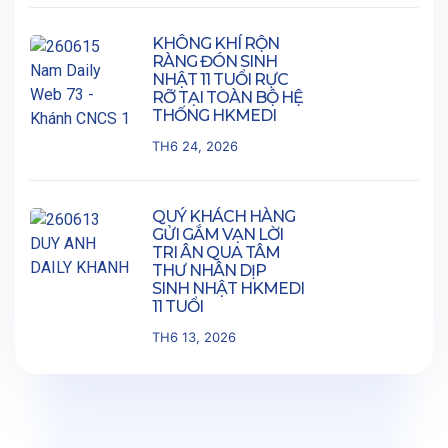
KHÔNG KHÍ RỘN
RÀNG ĐÓN SINH
NHẬT 11 TUỔI RỰC
RỠ TẠI TOÀN BỘ HỆ
THỐNG HKMEDI
TH6 24, 2026
QUÝ KHÁCH HÀNG
GỬI GẮM VẠN LỜI
TRI ÂN QUA TÂM
THƯ NHÂN DỊP
SINH NHẬT HKMEDI
11 TUỔI
TH6 13, 2026