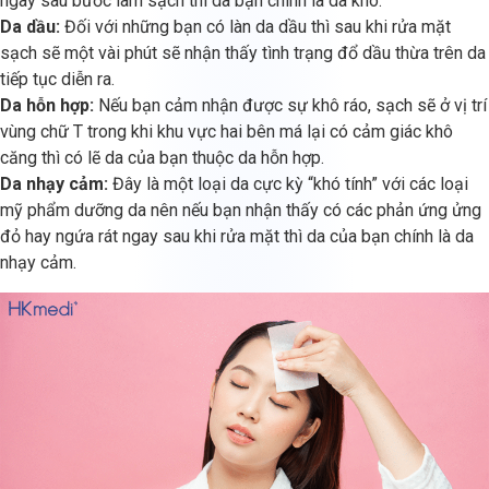
ngay sau bước làm sạch thì da bạn chính là da khô.
Da dầu:
Đối với những bạn có làn da dầu thì sau khi rửa mặt
sạch sẽ một vài phút sẽ nhận thấy tình trạng đổ dầu thừa trên da
tiếp tục diễn ra.
Da hỗn hợp:
Nếu bạn cảm nhận được sự khô ráo, sạch sẽ ở vị trí
vùng chữ T trong khi khu vực hai bên má lại có cảm giác khô
căng thì có lẽ da của bạn thuộc da hỗn hợp.
Da nhạy cảm:
Đây là một loại da cực kỳ “khó tính” với các loại
mỹ phẩm dưỡng da nên nếu bạn nhận thấy có các phản ứng ửng
đỏ hay ngứa rát ngay sau khi rửa mặt thì da của bạn chính là da
nhạy cảm.