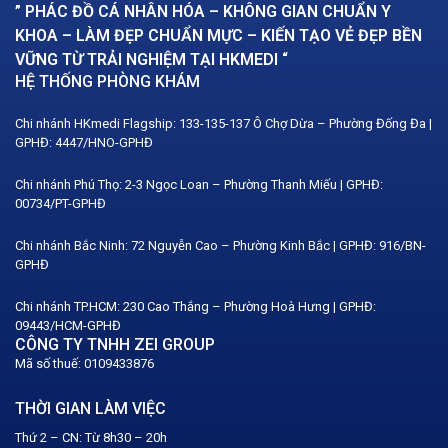
” PHÁC ĐỒ CÁ NHÂN HÓA – KHÔNG GIAN CHUẨN Y
KHOA – LÀM ĐẸP CHUẨN MỰC – KIẾN TẠO VẺ ĐẸP BỀN
VỮNG TỪ TRẢI NGHIỆM TẠI HKMEDI “
HỆ THỐNG PHÒNG KHÁM
Chi nhánh HKmedi Flagship: 133-135-137 Ô Chợ Dừa – Phường Đống Đa |
GPHĐ: 4447/HNO-GPHĐ
Chi nhánh Phú Thọ: 2-3 Ngọc Loan – Phường Thanh Miếu | GPHĐ:
00734/PT-GPHĐ
Chi nhánh Bắc Ninh: 72 Nguyễn Cao – Phường Kinh Bắc | GPHĐ: 916/BN-
GPHĐ
Chi nhánh TP.HCM: 230 Cao Thắng – Phường Hoà Hưng | GPHĐ:
09443/HCM-GPHĐ
CÔNG TY TNHH ZEI GROUP
Mã số thuế: 0109433876
THỜI GIAN LÀM VIỆC
Thứ 2 – CN: Từ 8h30 – 20h