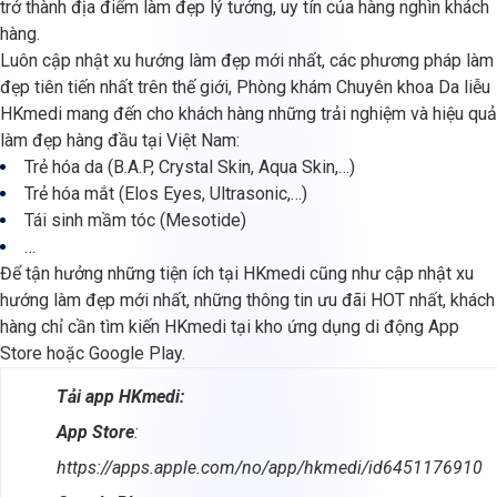
trở thành địa điểm làm đẹp lý tưởng, uy tín của hàng nghìn khách
hàng.
Luôn cập nhật xu hướng làm đẹp mới nhất, các phương pháp làm
đẹp tiên tiến nhất trên thế giới, Phòng khám Chuyên khoa Da liễu
HKmedi mang đến cho khách hàng những trải nghiệm và hiệu quả
làm đẹp hàng đầu tại Việt Nam:
Trẻ hóa da (B.A.P, Crystal Skin, Aqua Skin,…)
Trẻ hóa mắt (Elos Eyes, Ultrasonic,…)
Tái sinh mầm tóc (Mesotide)
…
Để tận hưởng những tiện ích tại HKmedi cũng như cập nhật xu
hướng làm đẹp mới nhất, những thông tin ưu đãi HOT nhất, khách
hàng chỉ cần tìm kiến HKmedi tại kho ứng dụng di động App
Store hoặc Google Play.
Tải app HKmedi:
App Store
:
https://apps.apple.com/no/app/hkmedi/id6451176910