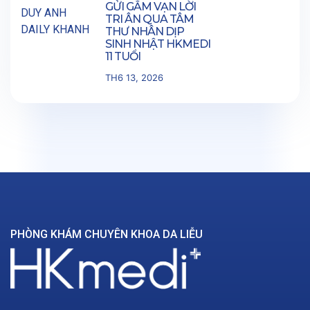
GỬI GẮM VẠN LỜI
TRI ÂN QUA TÂM
THƯ NHÂN DỊP
SINH NHẬT HKMEDI
11 TUỔI
TH6 13, 2026
PHÒNG KHÁM CHUYÊN KHOA DA LIỄU