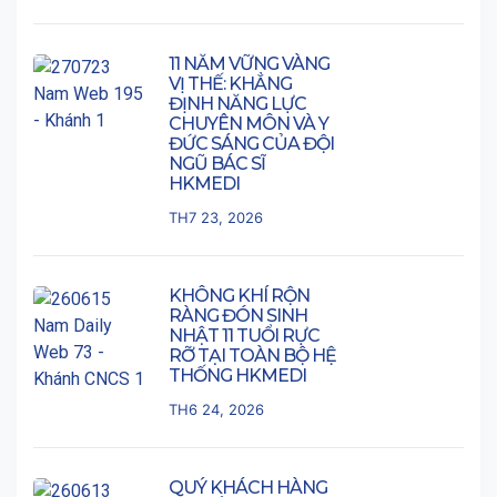
11 NĂM VỮNG VÀNG
VỊ THẾ: KHẲNG
ĐỊNH NĂNG LỰC
CHUYÊN MÔN VÀ Y
ĐỨC SÁNG CỦA ĐỘI
NGŨ BÁC SĨ
HKMEDI
TH7 23, 2026
KHÔNG KHÍ RỘN
RÀNG ĐÓN SINH
NHẬT 11 TUỔI RỰC
RỠ TẠI TOÀN BỘ HỆ
THỐNG HKMEDI
TH6 24, 2026
QUÝ KHÁCH HÀNG