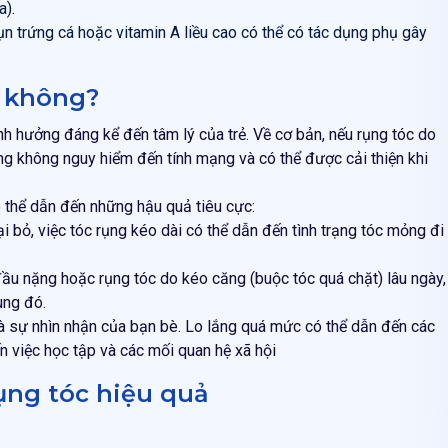
a).
n trứng cá hoặc vitamin A liều cao có thể có tác dụng phụ gây
m không?
nh hưởng đáng kể đến tâm lý của trẻ. Về cơ bản, nếu rụng tóc do
ường không nguy hiểm đến tính mạng và có thể được cải thiện khi
ó thể dẫn đến những hậu quả tiêu cực:
 bỏ, việc tóc rụng kéo dài có thể dẫn đến tình trạng tóc mỏng đi
ầu nặng hoặc rụng tóc do kéo căng (buộc tóc quá chặt) lâu ngày,
ùng đó.
 và sự nhìn nhận của bạn bè. Lo lắng quá mức có thể dẫn đến các
đến việc học tập và các mối quan hệ xã hội
rụng tóc hiệu quả