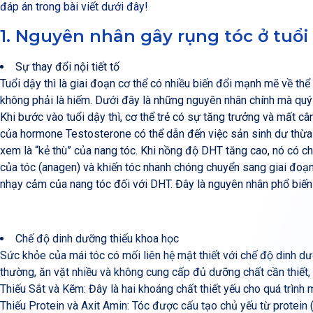
đáp án trong bài viết dưới đây!
1. Nguyên nhân gây rụng tóc ở tuổi 
Sự thay đổi nội tiết tố
Tuổi dậy thì là giai đoạn cơ thể có nhiều biến đổi mạnh mẽ về thể 
không phải là hiếm. Dưới đây là những nguyên nhân chính mà quý 
Khi bước vào tuổi dậy thì, cơ thể trẻ có sự tăng trưởng và mất c
của hormone Testosterone có thể dẫn đến việc sản sinh dư thừa
xem là “kẻ thù” của nang tóc. Khi nồng độ DHT tăng cao, nó có ch
của tóc (anagen) và khiến tóc nhanh chóng chuyển sang giai đoạn
nhạy cảm của nang tóc đối với DHT. Đây là nguyên nhân phổ biến 
Chế độ dinh dưỡng thiếu khoa học
Sức khỏe của mái tóc có mối liên hệ mật thiết với chế độ dinh dư
thường, ăn vặt nhiều và không cung cấp đủ dưỡng chất cần thiết, 
Thiếu Sắt và Kẽm: Đây là hai khoáng chất thiết yếu cho quá trình 
Thiếu Protein và Axit Amin: Tóc được cấu tạo chủ yếu từ protein (