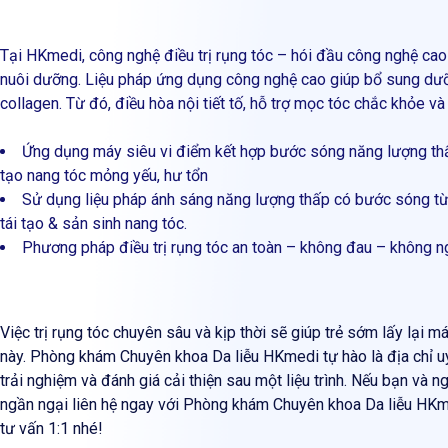
Tại HKmedi, công nghệ điều trị rụng tóc – hói đầu công nghệ cao 
nuôi dưỡng. Liệu pháp ứng dụng công nghệ cao giúp bổ sung dưỡn
collagen. Từ đó, điều hòa nội tiết tố, hỗ trợ mọc tóc chắc khỏe v
Ứng dụng máy siêu vi điểm kết hợp bước sóng năng lượng thấp
tạo nang tóc mỏng yếu, hư tổn
Sử dụng liệu pháp ánh sáng năng lượng thấp có bước sóng từ 6
tái tạo & sản sinh nang tóc.
Phương pháp điều trị rụng tóc an toàn – không đau – không n
Việc trị rụng tóc chuyên sâu và kịp thời sẽ giúp trẻ sớm lấy lại m
này. Phòng khám Chuyên khoa Da liễu HKmedi tự hào là địa chỉ uy 
trải nghiệm và đánh giá cải thiện sau một liệu trình. Nếu bạn và 
ngần ngại liên hệ ngay với Phòng khám Chuyên khoa Da liễu HKm
tư vấn 1:1 nhé!