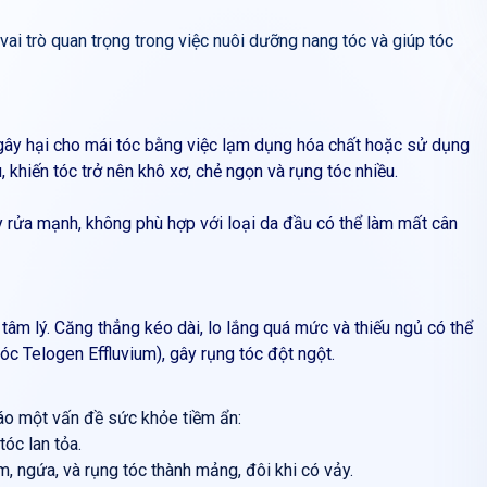
ai trò quan trọng trong việc nuôi dưỡng nang tóc và giúp tóc
nh gây hại cho mái tóc bằng việc lạm dụng hóa chất hoặc sử dụng
 khiến tóc trở nên khô xơ, chẻ ngọn và rụng tóc nhiều.
 rửa mạnh, không phù hợp với loại da đầu có thể làm mất cân
 tâm lý. Căng thẳng kéo dài, lo lắng quá mức và thiếu ngủ có thể
c Telogen Effluvium), gây rụng tóc đột ngột.
báo một vấn đề sức khỏe tiềm ẩn:
óc lan tỏa.
, ngứa, và rụng tóc thành mảng, đôi khi có vảy.