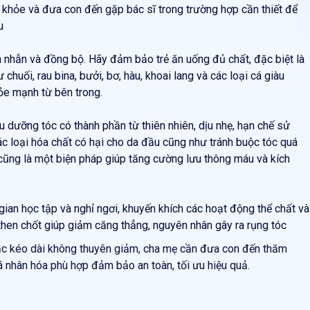
 khỏe và đưa con đến gặp bác sĩ trong trường hợp cần thiết để
u
ên nhẫn và đồng bộ. Hãy đảm bảo trẻ ăn uống đủ chất, đặc biệt là
huối, rau bina, bưởi, bơ, hàu, khoai lang và các loại cá giàu
ỏe mạnh từ bên trong.
 dưỡng tóc có thành phần từ thiên nhiên, dịu nhẹ, hạn chế sử
c loại hóa chất có hại cho da đầu cũng như tránh buộc tóc quá
ũng là một biện pháp giúp tăng cường lưu thông máu và kích
gian học tập và nghỉ ngơi, khuyến khích các hoạt động thể chất và
 then chốt giúp giảm căng thẳng, nguyên nhân gây ra rụng tóc
hoặc kéo dài không thuyên giảm, cha mẹ cần đưa con đến thăm
á nhân hóa phù hợp đảm bảo an toàn, tối ưu hiệu quả.