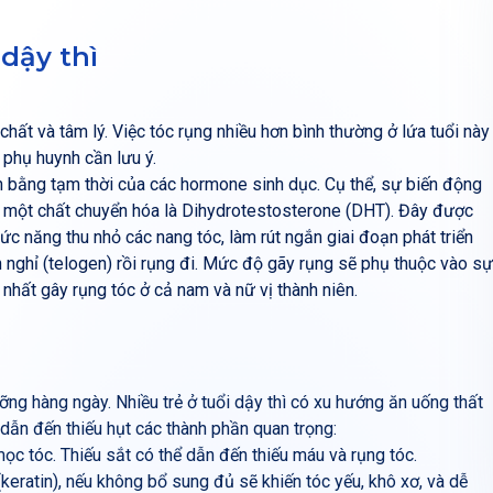
dậy thì
chất và tâm lý. Việc tóc rụng nhiều hơn bình thường ở lứa tuổi này
phụ huynh cần lưu ý.
ân bằng tạm thời của các hormone sinh dục. Cụ thể, sự biến động
 một chất chuyển hóa là Dihydrotestosterone (DHT). Đây được
ức năng thu nhỏ các nang tóc, làm rút ngắn giai đoạn phát triển
 nghỉ (telogen) rồi rụng đi. Mức độ gãy rụng sẽ phụ thuộc vào sự
nhất gây rụng tóc ở cả nam và nữ vị thành niên.
ỡng hàng ngày. Nhiều trẻ ở tuổi dậy thì có xu hướng ăn uống thất
dẫn đến thiếu hụt các thành phần quan trọng:
mọc tóc. Thiếu sắt có thể dẫn đến thiếu máu và rụng tóc.
keratin), nếu không bổ sung đủ sẽ khiến tóc yếu, khô xơ, và dễ