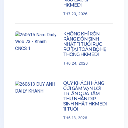
HKMEDI
TH7 23, 2026
KHÔNG KHÍ RỘN
RÀNG ĐÓN SINH
NHẬT 11 TUỔI RỰC
RỠ TẠI TOÀN BỘ HỆ
THỐNG HKMEDI
TH6 24, 2026
QUÝ KHÁCH HÀNG
GỬI GẮM VẠN LỜI
TRI ÂN QUA TÂM
THƯ NHÂN DỊP
SINH NHẬT HKMEDI
11 TUỔI
TH6 13, 2026