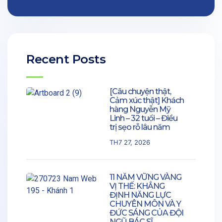
Recent Posts
[Câu chuyện thật,
Cảm xúc thật] Khách
hàng Nguyễn Mỹ
Linh – 32 tuổi – Điều
trị sẹo rỗ lâu năm
TH7 27, 2026
11 NĂM VỮNG VÀNG
VỊ THẾ: KHẲNG
ĐỊNH NĂNG LỰC
CHUYÊN MÔN VÀ Y
ĐỨC SÁNG CỦA ĐỘI
NGŨ BÁC SĨ