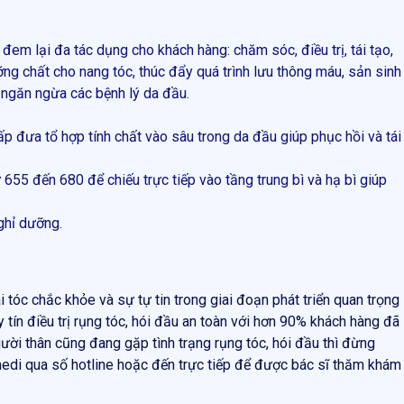
đem lại đa tác dụng cho khách hàng: chăm sóc, điều trị, tái tạo,
g chất cho nang tóc, thúc đẩy quá trình lưu thông máu, sản sinh
à ngăn ngừa các bệnh lý da đầu.
 đưa tổ hợp tính chất vào sâu trong da đầu giúp phục hồi và tái
55 đến 680 để chiếu trực tiếp vào tầng trung bì và hạ bì giúp
ghỉ dưỡng.
ái tóc chắc khỏe và sự tự tin trong giai đoạn phát triển quan trọng
tín điều trị rụng tóc, hói đầu an toàn với hơn 90% khách hàng đã
người thân cũng đang gặp tình trạng rụng tóc, hói đầu thì đừng
edi qua số hotline hoặc đến trực tiếp để được bác sĩ thăm khám