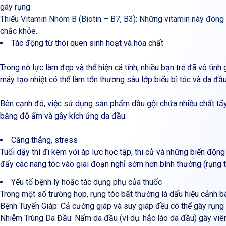
gãy rụng.
Thiếu Vitamin Nhóm B (Biotin – B7, B3): Những vitamin này đóng v
chắc khỏe.
Tác động từ thói quen sinh hoạt và hóa chất
Trong nỗ lực làm đẹp và thể hiện cá tính, nhiều bạn trẻ đã vô tì
máy tạo nhiệt có thể làm tổn thương sâu lớp biểu bì tóc và da đầu,
Bên cạnh đó, việc sử dụng sản phẩm dầu gội chứa nhiều chất tẩy
bằng độ ẩm và gây kích ứng da đầu.
Căng thẳng, stress
Tuổi dậy thì đi kèm với áp lực học tập, thi cử và những biến động
đẩy các nang tóc vào giai đoạn nghỉ sớm hơn bình thường (rụng tó
Yếu tố bệnh lý hoặc tác dụng phụ của thuốc
Trong một số trường hợp, rụng tóc bất thường là dấu hiệu cảnh 
Bệnh Tuyến Giáp: Cả cường giáp và suy giáp đều có thể gây rụng t
Nhiễm Trùng Da Đầu: Nấm da đầu (ví dụ: hắc lào da đầu) gây viêm