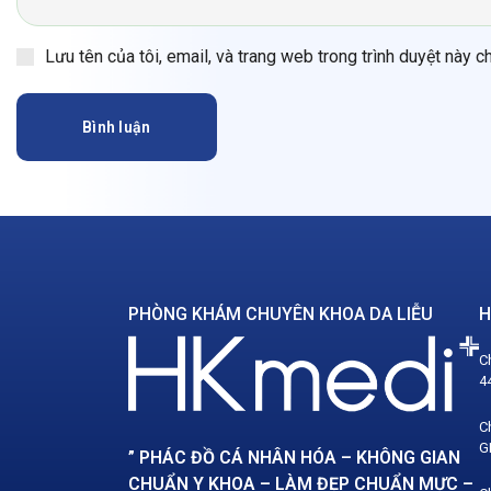
Lưu tên của tôi, email, và trang web trong trình duyệt này ch
Bình luận
PHÒNG KHÁM CHUYÊN KHOA DA LIỄU
H
C
4
C
G
” PHÁC ĐỒ CÁ NHÂN HÓA – KHÔNG GIAN
CHUẨN Y KHOA – LÀM ĐẸP CHUẨN MỰC –