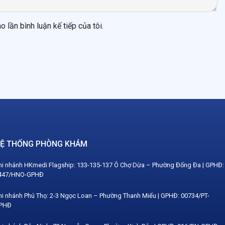
o lần bình luận kế tiếp của tôi.
Ệ THỐNG PHÒNG KHÁM
hi nhánh HKmedi Flagship: 133-135-137 Ô Chợ Dừa – Phường Đống Đa | GPHĐ:
447/HNO-GPHĐ
hi nhánh Phú Thọ: 2-3 Ngọc Loan – Phường Thanh Miếu | GPHĐ: 00734/PT-
PHĐ