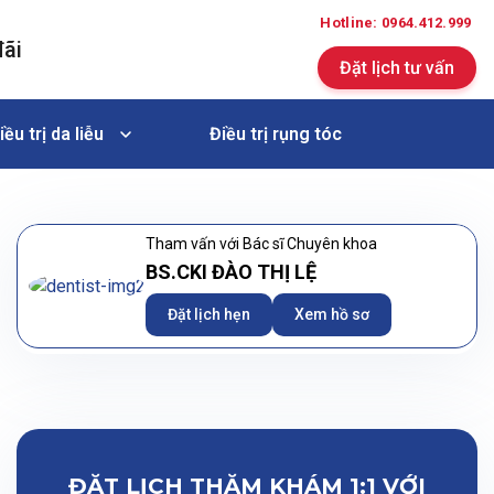
Hotline: 0964.412.999
đãi
Đặt lịch tư vấn
iều trị da liễu
Điều trị rụng tóc
Tham vấn với Bác sĩ Chuyên khoa
BS.CKI ĐÀO THỊ LỆ
Đặt lịch hẹn
Xem hồ sơ
ĐẶT LỊCH THĂM KHÁM 1:1 VỚI