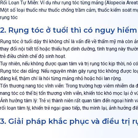
Rối Loạn Tự Miễn: Ví dụ như rụng tóc từng mảng (Alopecia Areat
Một số loại thuốc như thuốc chống trầm cảm, thuốc kiểm soát mụ
rụng tóc
2. Rụng tóc ở tuổi thì có nguy hiể
Rụng tóc ở tuổi dậy thì không chỉ là vấn đề về thẩm mỹ mà còn ả
thay đổi nội tiết tố hoặc thiếu hụt dinh dưỡng, tình trạng này th
trẻ điều chỉnh chế độ sinh hoạt.
Tuy nhiên, nếu không được quan tâm và trị rụng tóc kịp thời, nó c
Rụng tóc dai dẳng: Nếu nguyên nhân gây rụng tóc không được loại
đáng kể, thậm chí là hói từng mảng nhỏ hoặc hói lan rộng.
Tổn thương nang tóc vĩnh viễn: Trong trường hợp viêm nhiễm da đ
nang tóc có thể bị tổn thương vĩnh viễn, khiến tóc khó mọc lại ở v
Ảnh hưởng tâm lý: Trẻ vị thành niên rất quan tâm đến ngoại hình
rối loạn tâm lý, khiến trẻ ngại giao tiếp, thu mình lại, ảnh hưởng 
3. Giải pháp khắc phục và điều trị 