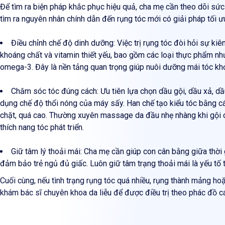
Để tìm ra biện pháp khắc phục hiệu quả, cha mẹ cần theo dõi sức
tìm ra nguyên nhân chính dẫn đến rụng tóc mới có giải pháp tối ư
Điều chỉnh chế độ dinh dưỡng: Việc trị rụng tóc đòi hỏi sự ki
khoáng chất và vitamin thiết yếu, bao gồm các loại thực phẩm như c
omega-3. Đây là nền tảng quan trọng giúp nuôi dưỡng mái tóc kh
Chăm sóc tóc đúng cách: Ưu tiên lựa chọn dầu gội, dầu xả, dầu
dụng chế độ thổi nóng của máy sấy. Han chế tạo kiểu tóc bằng cá
chặt, quá cao. Thường xuyên massage da đầu nhẹ nhàng khi gội c
thích nang tóc phát triển.
Giữ tâm lý thoải mái: Cha mẹ cần giúp con cân bằng giữa thời 
đảm bảo trẻ ngủ đủ giấc. Luôn giữ tâm trạng thoải mái là yếu tố
Cuối cùng, nếu tình trạng rụng tóc quá nhiều, rụng thành mảng 
khám bác sĩ chuyên khoa da liễu để được điều trị theo phác đồ c