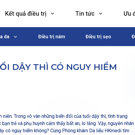
Kết quả điều trị
Tin tức
Ưu 
a da
Điều trị nám
Điều trị sẹo
Đ
I DẬY THÌ CÓ NGUY HIỂM
Tham vấn với Bác sĩ Chuyên khoa
BS NGUYỄN THANH HẢI
Đặt lịch hẹn
Xem hồ sơ
h niên. Trong vô vàn những biến đổi của tuổi dậy thì, tình trạng
c bạn trẻ và phụ huynh cảm thấy bất an, lo lắng. Vậy, nguyên nhân
ạng này có nguy hiểm không? Cùng Phòng khám Da liễu HKmedi tìm