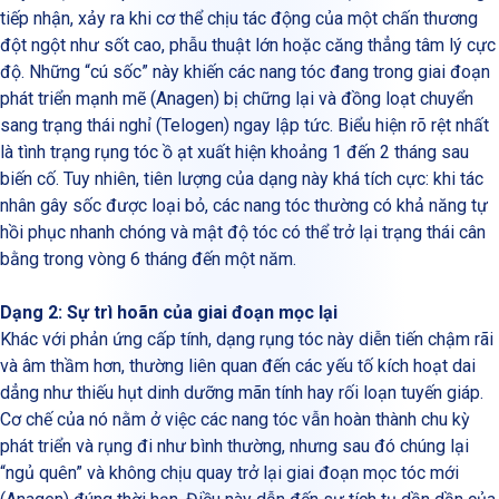
tiếp nhận, xảy ra khi cơ thể chịu tác động của một chấn thương
đột ngột như sốt cao, phẫu thuật lớn hoặc căng thẳng tâm lý cực
độ. Những “cú sốc” này khiến các nang tóc đang trong giai đoạn
phát triển mạnh mẽ (Anagen) bị chững lại và đồng loạt chuyển
sang trạng thái nghỉ (Telogen) ngay lập tức. Biểu hiện rõ rệt nhất
là tình trạng rụng tóc ồ ạt xuất hiện khoảng 1 đến 2 tháng sau
biến cố. Tuy nhiên, tiên lượng của dạng này khá tích cực: khi tác
nhân gây sốc được loại bỏ, các nang tóc thường có khả năng tự
hồi phục nhanh chóng và mật độ tóc có thể trở lại trạng thái cân
bằng trong vòng 6 tháng đến một năm.
Dạng 2: Sự trì hoãn của giai đoạn mọc lại
Khác với phản ứng cấp tính, dạng rụng tóc này diễn tiến chậm rãi
và âm thầm hơn, thường liên quan đến các yếu tố kích hoạt dai
dẳng như thiếu hụt dinh dưỡng mãn tính hay rối loạn tuyến giáp.
Cơ chế của nó nằm ở việc các nang tóc vẫn hoàn thành chu kỳ
phát triển và rụng đi như bình thường, nhưng sau đó chúng lại
“ngủ quên” và không chịu quay trở lại giai đoạn mọc tóc mới