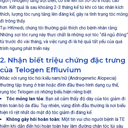
ngơi (Telogen) tăng đột biến, có thể lên tới 30-50% hoặc cao
hơn. Kết quả là sau khoảng 2-3 tháng kể từ khi có tác nhân kích
thích, lượng tóc rụng tăng lên đáng kể, gây ra tình trạng tóc mỏng
đi trông thấy.
Tại HKmedi, chúng tôi thường giải thích cho bệnh nhân rằng:
Những sợi tóc rụng này thực chất là những sợi tóc “đã ngủ đông”
từ trước đó vài tháng, và việc rụng đi là hệ quả tất yếu của quá
trình ngưng phát triển này.
2. Nhận biết triệu chứng đặc trưng
của Telogen Effluvium
Khác với rụng tóc hói kiểu nam/nữ (Androgenetic Alopecia)
thường tập trung ở trán hoặc đỉnh đầu theo hình dạng cụ thể,
rụng tóc Telogen có những biểu hiện riêng biệt:
Tóc mỏng lan tỏa:
Bạn sẽ cảm thấy độ dày của tóc giảm đi
trên toàn bộ da đầu. Tuy nhiên, vùng đỉnh đầu thường là nơi biểu
hiện rõ rệt nhất do mật độ tóc giảm đi đáng kể.
Không gây hói hoàn toàn:
Một tin vui cho người bệnh là TE
hiếm khi dẫn đến hói hoàn toàn hay làm đường chân tóc lùi sâu