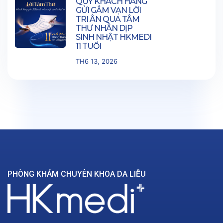
QUÝ KHÁCH HÀNG
GỬI GẮM VẠN LỜI
TRI ÂN QUA TÂM
THƯ NHÂN DỊP
SINH NHẬT HKMEDI
11 TUỔI
TH6 13, 2026
PHÒNG KHÁM CHUYÊN KHOA DA LIỄU