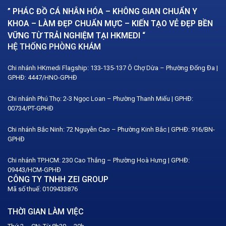
” PHÁC ĐỒ CÁ NHÂN HÓA – KHÔNG GIAN CHUẨN Y
KHOA – LÀM ĐẸP CHUẨN MỰC – KIẾN TẠO VẺ ĐẸP BỀN
VỮNG TỪ TRẢI NGHIỆM TẠI HKMEDI “
HỆ THỐNG PHÒNG KHÁM
Chi nhánh HKmedi Flagship: 133-135-137 Ô Chợ Dừa – Phường Đống Đa |
GPHĐ: 4447/HNO-GPHĐ
Chi nhánh Phú Thọ: 2-3 Ngọc Loan – Phường Thanh Miếu | GPHĐ:
00734/PT-GPHĐ
Chi nhánh Bắc Ninh: 72 Nguyễn Cao – Phường Kinh Bắc | GPHĐ: 916/BN-
GPHĐ
Chi nhánh TP.HCM: 230 Cao Thắng – Phường Hoà Hưng | GPHĐ:
09443/HCM-GPHĐ
CÔNG TY TNHH ZEI GROUP
Mã số thuế: 0109433876
THỜI GIAN LÀM VIỆC