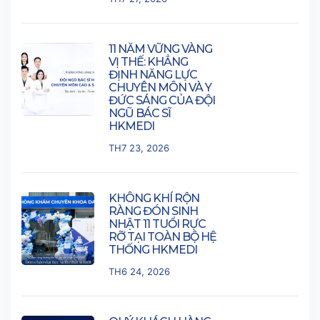
11 NĂM VỮNG VÀNG
VỊ THẾ: KHẲNG
ĐỊNH NĂNG LỰC
CHUYÊN MÔN VÀ Y
ĐỨC SÁNG CỦA ĐỘI
NGŨ BÁC SĨ
HKMEDI
TH7 23, 2026
KHÔNG KHÍ RỘN
RÀNG ĐÓN SINH
NHẬT 11 TUỔI RỰC
RỠ TẠI TOÀN BỘ HỆ
THỐNG HKMEDI
TH6 24, 2026