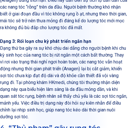
(Anagen) đúng thời hạn. Điều này dẫn đến sự tích tụ dần dần của
các nang tóc “rỗng” trên da đầu. Người bệnh thường khó nhận
biết ở giai đoạn đầu vì tóc không rụng ồ ạt, nhưng theo thời gian,
mái tóc sẽ trở nên thưa mỏng đi đáng kể do lượng tóc mới mọc
ra không đủ bù đắp cho lượng tóc đã mất.
Dạng 3: Rối loạn chu kỳ phát triển ngắn hạn
Dạng thứ ba gây ra sự khó chịu dai dẳng cho người bệnh khi chu
kỳ sinh học của nang tóc bị rút ngắn một cách bất thường. Thay
vì rơi vào trạng thái nghỉ ngơi hoàn toàn, các nang tóc vẫn hoạt
động nhưng thời gian phát triển (Anagen) lại bị cắt giảm, khiến
sợi tóc chưa kịp đạt độ dài và độ khỏe cần thiết đã vội vàng
rụng đi. Tại phòng khám HKmedi, chúng tôi thường nhận diện
dạng này qua biểu hiện lâm sàng là da đầu mỏng dần, và khi
quan sát tóc rụng, bệnh nhân sẽ thấy chủ yếu là các sợi tóc ngắn,
mảnh yếu. Việc điều trị dạng này đòi hỏi sự kiên nhẫn để điều
chỉnh lại nhịp sinh học, giúp nang tóc kéo dài thời gian nuôi
dưỡng sợi tóc.
4. “Thủ phạm” gây rụng tóc