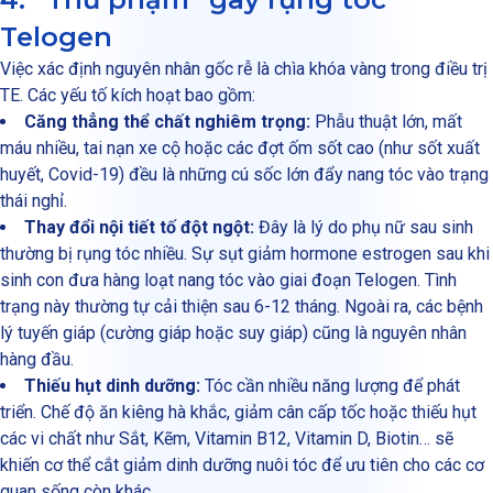
Telogen
Việc xác định nguyên nhân gốc rễ là chìa khóa vàng trong điều trị
TE. Các yếu tố kích hoạt bao gồm:
Căng thẳng thể chất nghiêm trọng:
Phẫu thuật lớn, mất
máu nhiều, tai nạn xe cộ hoặc các đợt ốm sốt cao (như sốt xuất
huyết, Covid-19) đều là những cú sốc lớn đẩy nang tóc vào trạng
thái nghỉ.
Thay đổi nội tiết tố đột ngột:
Đây là lý do phụ nữ sau sinh
thường bị rụng tóc nhiều. Sự sụt giảm hormone estrogen sau khi
sinh con đưa hàng loạt nang tóc vào giai đoạn Telogen. Tình
trạng này thường tự cải thiện sau 6-12 tháng. Ngoài ra, các bệnh
lý tuyến giáp (cường giáp hoặc suy giáp) cũng là nguyên nhân
hàng đầu.
Thiếu hụt dinh dưỡng:
Tóc cần nhiều năng lượng để phát
triển. Chế độ ăn kiêng hà khắc, giảm cân cấp tốc hoặc thiếu hụt
các vi chất như Sắt, Kẽm, Vitamin B12, Vitamin D, Biotin… sẽ
khiến cơ thể cắt giảm dinh dưỡng nuôi tóc để ưu tiên cho các cơ
quan sống còn khác.