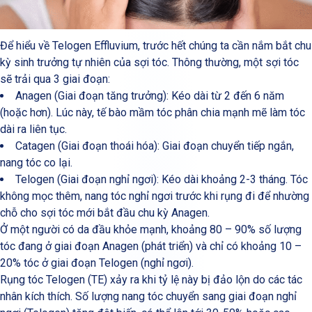
Để hiểu về Telogen Effluvium, trước hết chúng ta cần nắm bắt chu
kỳ sinh trưởng tự nhiên của sợi tóc. Thông thường, một sợi tóc
sẽ trải qua 3 giai đoạn:
Anagen (Giai đoạn tăng trưởng): Kéo dài từ 2 đến 6 năm
(hoặc hơn). Lúc này, tế bào mầm tóc phân chia mạnh mẽ làm tóc
dài ra liên tục.
Catagen (Giai đoạn thoái hóa): Giai đoạn chuyển tiếp ngắn,
nang tóc co lại.
Telogen (Giai đoạn nghỉ ngơi): Kéo dài khoảng 2-3 tháng. Tóc
không mọc thêm, nang tóc nghỉ ngơi trước khi rụng đi để nhường
chỗ cho sợi tóc mới bắt đầu chu kỳ Anagen.
Ở một người có da đầu khỏe mạnh, khoảng 80 – 90% số lượng
tóc đang ở giai đoạn Anagen (phát triển) và chỉ có khoảng 10 –
20% tóc ở giai đoạn Telogen (nghỉ ngơi).
Rụng tóc Telogen (TE) xảy ra khi tỷ lệ này bị đảo lộn do các tác
nhân kích thích. Số lượng nang tóc chuyển sang giai đoạn nghỉ