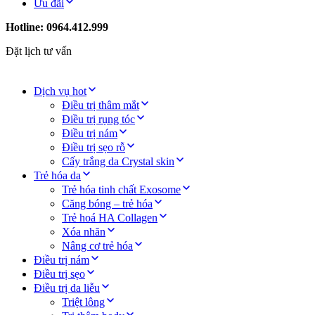
Ưu đãi
Hotline: 0964.412.999
Đặt lịch tư vấn
Dịch vụ hot
Điều trị thâm mắt
Điều trị rụng tóc
Điều trị nám
Điều trị sẹo rỗ
Cấy trắng da Crystal skin
Trẻ hóa da
Trẻ hóa tinh chất Exosome
Căng bóng – trẻ hóa
Trẻ hoá HA Collagen
Xóa nhăn
Nâng cơ trẻ hóa
Điều trị nám
Điều trị sẹo
Điều trị da liễu
Triệt lông