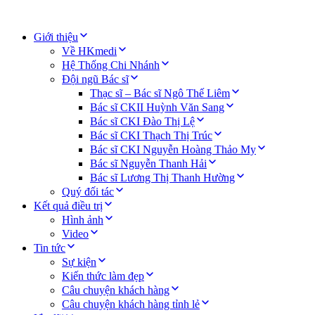
Giới thiệu
Về HKmedi
Hệ Thống Chi Nhánh
Đội ngũ Bác sĩ
Thạc sĩ – Bác sĩ Ngô Thế Liêm
Bác sĩ CKII Huỳnh Văn Sang
Bác sĩ CKI Đào Thị Lệ
Bác sĩ CKI Thạch Thị Trúc
Bác sĩ CKI Nguyễn Hoàng Thảo My
Bác sĩ Nguyễn Thanh Hải
Bác sĩ Lương Thị Thanh Hường
Quý đối tác
Kết quả điều trị
Hình ảnh
Video
Tin tức
Sự kiện
Kiến thức làm đẹp
Câu chuyện khách hàng
Câu chuyện khách hàng tỉnh lẻ