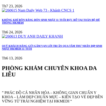
Th7 23, 2026
KHÔNG KHÍ RỘN RÀNG ĐÓN SINH NHẬT 11 TUỔI RỰC RỠ TẠI TOÀN BỘ HỆ
THỐNG HKMEDI
Th6 24, 2026
QUÝ KHÁCH HÀNG GỬI GẮM VẠN LỜI TRI ÂN QUA TÂM THƯ NHÂN DỊP SINH
NHẬT HKMEDI 11 TUỔI
Th6 13, 2026
PHÒNG KHÁM CHUYÊN KHOA DA
LIỄU
” PHÁC ĐỒ CÁ NHÂN HÓA – KHÔNG GIAN CHUẨN Y
KHOA – LÀM ĐẸP CHUẨN MỰC – KIẾN TẠO VẺ ĐẸP BỀN
VỮNG TỪ TRẢI NGHIỆM TẠI HKMEDI “