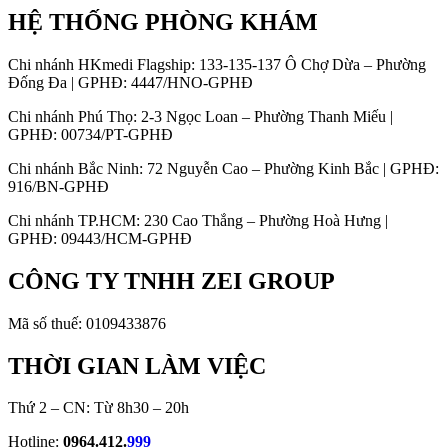
HỆ THỐNG PHÒNG KHÁM
Chi nhánh HKmedi Flagship: 133-135-137 Ô Chợ Dừa – Phường
Đống Đa | GPHĐ: 4447/HNO-GPHĐ
Chi nhánh Phú Thọ: 2-3 Ngọc Loan – Phường Thanh Miếu |
GPHĐ: 00734/PT-GPHĐ
Chi nhánh Bắc Ninh: 72 Nguyễn Cao – Phường Kinh Bắc | GPHĐ:
916/BN-GPHĐ
Chi nhánh TP.HCM: 230 Cao Thắng – Phường Hoà Hưng |
GPHĐ: 09443/HCM-GPHĐ
CÔNG TY TNHH ZEI GROUP
Mã số thuế: 0109433876
THỜI GIAN LÀM VIỆC
Thứ 2 – CN: Từ 8h30 – 20h
Hotline:
0964.412.
999