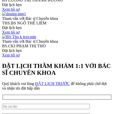
BS LƯƠNG THỊ THANH HƯỜNG
Đặt lịch hẹn
Xem hồ sơ
Tham vấn với Bác sĩ Chuyên khoa
THS.BS NGÔ THẾ LIÊM
Đặt lịch hẹn
Xem hồ sơ
Tham vấn với Bác sĩ Chuyên khoa
BS.CKI PHẠM THỊ THO
Đặt lịch hẹn
Xem hồ sơ
ĐẶT LỊCH THĂM KHÁM 1:1 VỚI BÁC
SĨ CHUYÊN KHOA
Quý khách vui lòng
ĐẶT LỊCH TRƯỚC
để
không phải chờ đợi
và
nhận ưu đãi hấp dẫn