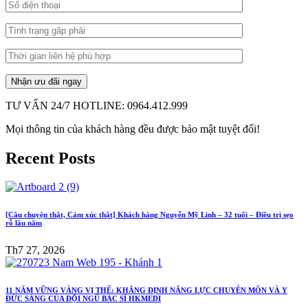
TƯ VẤN 24/7 HOTLINE: 0964.412.999
Mọi thông tin của khách hàng đều được bảo mật tuyệt đối!
Recent Posts
[Câu chuyện thật, Cảm xúc thật] Khách hàng Nguyễn Mỹ Linh – 32 tuổi – Điều trị sẹo
rỗ lâu năm
Th7 27, 2026
11 NĂM VỮNG VÀNG VỊ THẾ: KHẲNG ĐỊNH NĂNG LỰC CHUYÊN MÔN VÀ Y
ĐỨC SÁNG CỦA ĐỘI NGŨ BÁC SĨ HKMEDI