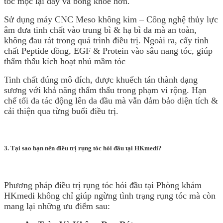
tóc mọc lại dày và bóng khỏe hơn.
Sử dụng máy CNC Meso không kim – Công nghệ thủy lực
âm đưa tinh chất vào trung bì & hạ bì da mà an toàn,
không đau rát trong quá trình điều trị. Ngoài ra, cấy tinh
chất Peptide đồng, EGF & Protein vào sâu nang tóc, giúp
thẩm thấu kích hoạt nhú mầm tóc
Tinh chất đúng mô đích, được khuếch tán thành dạng
sương với khả năng thẩm thấu trong phạm vi rộng. Hạn
chế tối đa tác động lên da đầu mà vẫn đảm bảo diện tích &
cải thiện qua từng buổi điều trị.
3. Tại sao bạn nên điều trị rụng tóc hói đầu tại HKmedi?
Phương pháp điều trị rụng tóc hói đầu
tại Phòng khám
HKmedi
không chỉ giúp ngừng tình trạng rụng tóc mà còn
mang lại những ưu điểm sau: