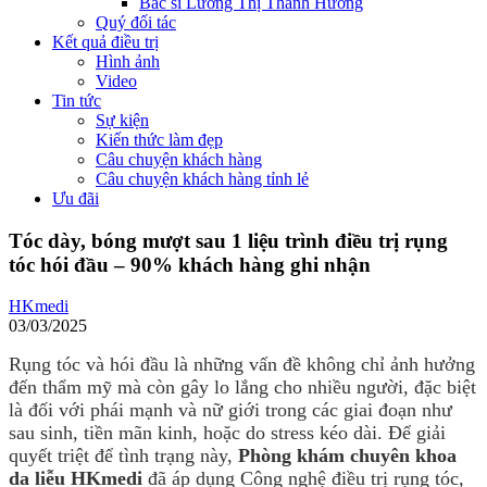
Bác sĩ Lương Thị Thanh Hường
Quý đối tác
Kết quả điều trị
Hình ảnh
Video
Tin tức
Sự kiện
Kiến thức làm đẹp
Câu chuyện khách hàng
Câu chuyện khách hàng tỉnh lẻ
Ưu đãi
Tóc dày, bóng mượt sau 1 liệu trình điều trị rụng
tóc hói đầu – 90% khách hàng ghi nhận
HKmedi
03/03/2025
Rụng tóc và hói đầu là những vấn đề không chỉ ảnh hưởng
đến thẩm mỹ mà còn gây lo lắng cho nhiều người, đặc biệt
là đối với phái mạnh và nữ giới trong các giai đoạn như
sau sinh, tiền mãn kinh, hoặc do stress kéo dài. Để giải
quyết triệt để tình trạng này,
Phòng khám chuyên khoa
da liễu HKmedi
đã áp dụng Công nghệ điều trị rụng tóc,