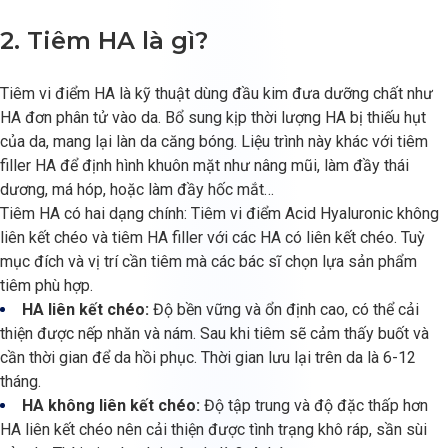
2. Tiêm HA là gì?
Tiêm vi điểm HA là kỹ thuật dùng đầu kim đưa dưỡng chất như
HA đơn phân tử vào da. Bổ sung kịp thời lượng HA bị thiếu hụt
của da, mang lại làn da căng bóng. Liệu trình này khác với tiêm
filler HA để định hình khuôn mặt như nâng mũi, làm đầy thái
dương, má hóp, hoặc làm đầy hốc mắt…
Tiêm HA có hai dạng chính: Tiêm vi điểm Acid Hyaluronic không
liên kết chéo và tiêm HA filler với các HA có liên kết chéo. Tuỳ
mục đích và vị trí cần tiêm mà các bác sĩ chọn lựa sản phẩm
tiêm phù hợp.
HA liên kết chéo:
Độ bền vững và ổn định cao, có thể cải
thiện được nếp nhăn và nám. Sau khi tiêm sẽ cảm thấy buốt và
cần thời gian để da hồi phục. Thời gian lưu lại trên da là 6-12
tháng.
HA không liên kết chéo:
Độ tập trung và độ đặc thấp hơn
HA liên kết chéo nên cải thiện được tình trạng khô ráp, sần sùi