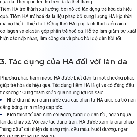
của da. Thời gian lưu lại trên da là 3-4 tháng.
Tiêm HA trở thành xu hướng, bởi nó có tác dụng trẻ hóa da hiệu
quả. Tiêm HA trẻ hoá da là liệu pháp bổ sung lượng HA kịp thời
mà cơ thể bị thiếu hụt. Đồng thời HA giúp kích thích sản sinh
collagen và elastin góp phần trẻ hoá da. Hỗ trợ làm giảm sự xuất
hiện các nếp nhăn, làm căng da và phục hồi độ đàn hồi tốt.
3. Tác dụng của HA đối với làn da
Phương pháp tiêm meso HA được biết đến là một phương pháp
giúp trẻ hóa da hiệu quả. Tác dụng tiêm HA là gì và có đáng đầu
tư không? Cùng tham khảo qua những lợi ích sau:
Nhờ khả năng ngậm nước của các phân tử HA giúp da trở nên
căng bóng, mịn màng cấp tốc.
Kích thích tế bào sinh collagen, tăng độ đàn hồi, ngăn ngừa
làn da chảy xệ. Với các tác dụng trên, HA được xem là giải pháp
“hàng đầu” cải thiện da sáng mịn, đều màu. Nuôi dưỡng, ngăn
ngừa tình trạng lão hóa da.