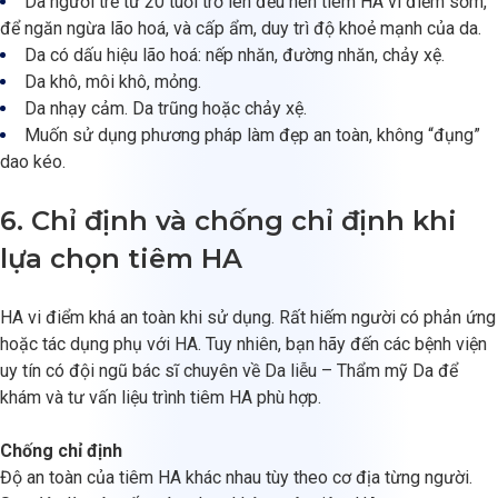
Da người trẻ từ 20 tuổi trở lên đều nên tiêm HA vi điểm sớm,
để ngăn ngừa lão hoá, và cấp ẩm, duy trì độ khoẻ mạnh của da.
Da có dấu hiệu lão hoá: nếp nhăn, đường nhăn, chảy xệ.
Da khô, môi khô, mỏng.
Da nhạy cảm. Da trũng hoặc chảy xệ.
Muốn sử dụng phương pháp làm đẹp an toàn, không “đụng”
dao kéo.
6. Chỉ định và chống chỉ định khi
lựa chọn tiêm HA
HA vi điểm khá an toàn khi sử dụng. Rất hiếm người có phản ứng
hoặc tác dụng phụ với HA. Tuy nhiên, bạn hãy đến các bệnh viện
uy tín có đội ngũ bác sĩ chuyên về Da liễu – Thẩm mỹ Da để
khám và tư vấn liệu trình tiêm HA phù hợp.
Chống chỉ định
Độ an toàn của tiêm HA khác nhau tùy theo cơ địa từng người.