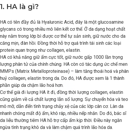
1. HA là gì?
HA có tên đầy đủ là Hyaluronic Acid, đây là một glucosamine
glycans có trong nhiều mô liên kết cơ thể. Ở da dạng hoạt chất
này nằm trong lớp bì được cơ thể tự sản sinh, giữ nước cho da
căng mịn, đàn hồi. Đồng thời hỗ trợ quá trình tái sinh các loại
protein quan trọng như collagen, elastin.
HA có khả năng giữ ẩm cực tốt, giữ nước gấp 1000 lần trọng
lượng phân tử của chính chúng. HA còn có tác dụng ức chế men
MMPs (Matrix Metalloproteinase) – làm tăng thoái hoá và phân
huỷ collagen, elastin trong da. Do đó, HA được xem là 1 thành
phần giúp da chậm lão hoá hơn.
Cơ thể già đi lượng HA ít đi, đồng thời lượng collagen, elastin
cũng giảm về cả chất lượng lẫn số lượng. Sự chuyển hóa và teo
mô mỡ, dẫn đến tình trạng chảy xệ của các lớp cân cơ. Làn da
nhanh chóng mất độ ẩm, khô ráp, nhiều nếp nhăn. Do đó, bác sĩ
da liễu thường tiêm HA hỗ trợ cấp ẩm kịp thời. Điều này ngăn
ngừa tình trạng khô da và làm chậm quá trình lão hóa da.