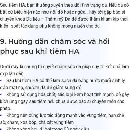
Sau tiêm HA, bạn thường xuyên theo dõi tình trạng da. Nếu da có
bất cứ biểu hiện nào như nổi đỏ hoặc ngứa… hãy tới gặp bác sĩ
chuyên khoa Da liễu – Thẩm mỹ Da để được thăm khám kịp thời,
kiểm soát tác dụng phụ không mong muốn cho da.
9. Hướng dẫn chăm sóc và hồi
phục sau khi tiêm HA
Dưới đây là những bí quyết chăm sóc da giúp duy trì kết quả làm
đẹp lâu dài:
Sau khi tiêm HA có thể làm sạch da bằng nước muối sinh lý,
đắp mặt nạ, chườm đá để giảm sưng đỏ.
Không sử dụng hóa chất, các loại kem hoạt tính mạnh, dễ gây
kích ứng ngay sau tiêm nếu chưa được bác sĩ chuyên môn cho
phép.
Không nên dùng lực tác động mạnh vào vùng tiêm, hạn chế
sờ, chạm, xoa bóp, chà xát vùng tiêm.
Không xông hơi, đi bơi trong 03 ngày đầu.