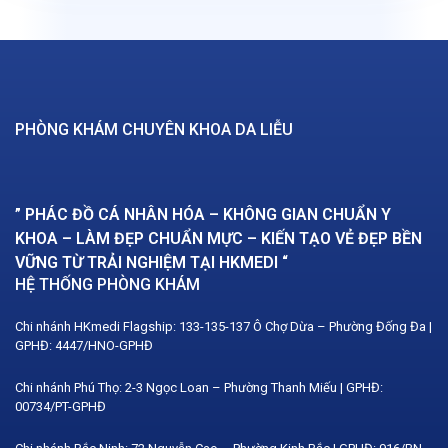
PHÒNG KHÁM CHUYÊN KHOA DA LIỄU
” PHÁC ĐỒ CÁ NHÂN HÓA – KHÔNG GIAN CHUẨN Y
KHOA – LÀM ĐẸP CHUẨN MỰC – KIẾN TẠO VẺ ĐẸP BỀN
VỮNG TỪ TRẢI NGHIỆM TẠI HKMEDI “
HỆ THỐNG PHÒNG KHÁM
Chi nhánh HKmedi Flagship: 133-135-137 Ô Chợ Dừa – Phường Đống Đa |
GPHĐ: 4447/HNO-GPHĐ
Chi nhánh Phú Thọ: 2-3 Ngọc Loan – Phường Thanh Miếu | GPHĐ:
00734/PT-GPHĐ