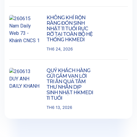
KHÔNG KHÍ RỘN
RÀNG ĐÓN SINH
NHẬT 11 TUỔI RỰC
RỠ TẠI TOÀN BỘ HỆ
THỐNG HKMEDI
TH6 24, 2026
QUÝ KHÁCH HÀNG
GỬI GẮM VẠN LỜI
TRI ÂN QUA TÂM
THƯ NHÂN DỊP
SINH NHẬT HKMEDI
11 TUỔI
TH6 13, 2026