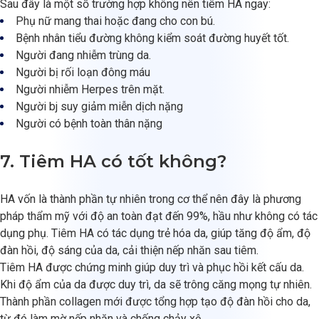
Sau đây là một số trường hợp không nên tiêm HA ngay:
Phụ nữ mang thai hoặc đang cho con bú.
Bệnh nhân tiểu đường không kiểm soát đường huyết tốt.
Người đang nhiễm trùng da.
Người bị rối loạn đông máu
Người nhiễm Herpes trên mặt.
Người bj suy giảm miễn dịch nặng
Người có bệnh toàn thân nặng
7. Tiêm HA có tốt không?
HA vốn là thành phần tự nhiên trong cơ thể nên đây là phương
pháp thẩm mỹ với độ an toàn đạt đến 99%, hầu như không có tác
dụng phụ. Tiêm HA có tác dụng trẻ hóa da, giúp tăng độ ẩm, độ
đàn hồi, độ sáng của da, cải thiện nếp nhăn sau tiêm.
Tiêm HA được chứng minh giúp duy trì và phục hồi kết cấu da.
Khi độ ẩm của da được duy trì, da sẽ trông căng mọng tự nhiên.
Thành phần collagen mới được tổng hợp tạo độ đàn hồi cho da,
từ đó làm mờ nếp nhăn và chống chảy xệ.