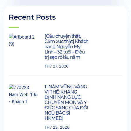
Recent Posts
[Câu chuyện thật,
Cảm xúc thật] Khách
hàng Nguyễn Mỹ
Linh – 32 tuổi – Điều
trị sẹo rỗ lâu năm
TH7 27, 2026
11 NĂM VỮNG VÀNG
VỊ THẾ: KHẲNG
ĐỊNH NĂNG LỰC
CHUYÊN MÔN VÀ Y
ĐỨC SÁNG CỦA ĐỘI
NGŨ BÁC SĨ
HKMEDI
TH7 23, 2026