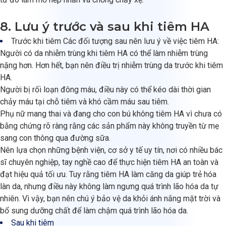
8. Lưu ý trước và sau khi tiêm HA
Trước khi tiêm Các đối tượng sau nên lưu ý về việc tiêm HA:
Người có da nhiễm trùng khi tiêm HA có thể làm nhiễm trùng
nặng hơn. Hơn hết, bạn nên điều trị nhiễm trùng da trước khi tiêm
HA.
Người bị rối loạn đông máu, điều này có thể kéo dài thời gian
chảy máu tại chỗ tiêm và khó cầm máu sau tiêm.
Phụ nữ mang thai và đang cho con bú không tiêm HA vì chưa có
bằng chứng rõ ràng rằng các sản phẩm này không truyền từ mẹ
sang con thông qua đường sữa.
Nên lựa chọn những bệnh viện, cơ sở y tế uy tín, nơi có nhiều bác
sĩ chuyên nghiệp, tay nghề cao để thực hiện tiêm HA an toàn và
đạt hiệu quả tối ưu. Tuy rằng tiêm HA làm căng da giúp trẻ hóa
làn da, nhưng điều này không làm ngưng quá trình lão hóa da tự
nhiên. Vì vậy, bạn nên chú ý bảo vệ da khỏi ánh nắng mặt trời và
bổ sung dưỡng chất để làm chậm quá trình lão hóa da.
Sau khi tiêm